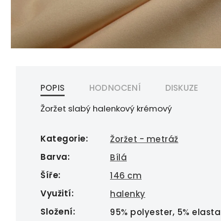
POPIS
HODNOCENÍ
DISKUZE
Žoržet slabý halenkový krémový
Kategorie
:
Žoržet - metráž
Barva
:
Bílá
Šíře
:
146 cm
Využití
:
halenky
Složení
:
95% polyester, 5% elasta