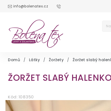
info@bolenatex.cz
DOMŮ
DÁRKOV
Měna
(CZK)
Přih
Domů
/
Látky
/
Žoržety
/
Žoržet slabý hale
ŽORŽET SLABÝ HALENK
Kód:
108350