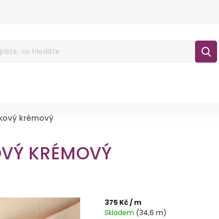
É POUKAZY
NOVINKY
LÁTKY
GALA
lášení
nkový krémový
OVÝ KRÉMOVÝ
375 Kč
/ m
Skladem
(34,6 m)