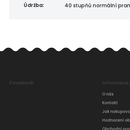
Údržba
:
40 stupňů normální praní,
Facebook
Informace 
O nás
Kontakt
Jak nakupova
Hodnocení o
Obchodní po