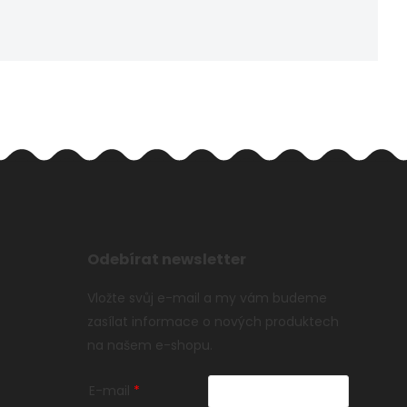
Odebírat newsletter
Vložte svůj e-mail a my vám budeme
zasílat informace o nových produktech
na našem e-shopu.
E-mail