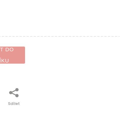
T DO
ÍKU
Sdílet