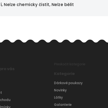
 Nelze chemicky čistit, Nelze bělit
Přeskočit kategorie
pro vás
Kategorie
Dárkové poukazy
Novinky
t
Látky
bchodu
Galanterie
dmínky