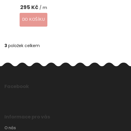
295 Kč
/ m
DO KOŠÍKU
3
položek celkem
Facebook
Informace pro vás
O nás