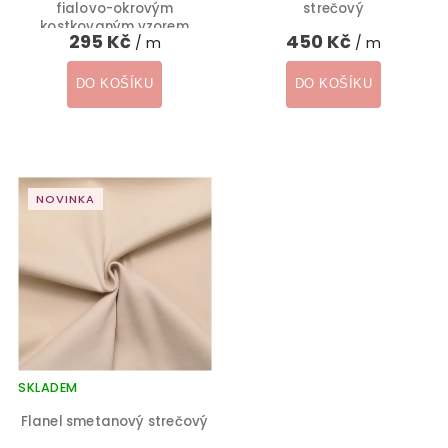
fialovo-okrovým
strečový
kostkovaným vzorem
295 Kč
450 Kč
/ m
/ m
DO KOŠÍKU
DO KOŠÍKU
NOVINKA
SKLADEM
Flanel smetanový strečový