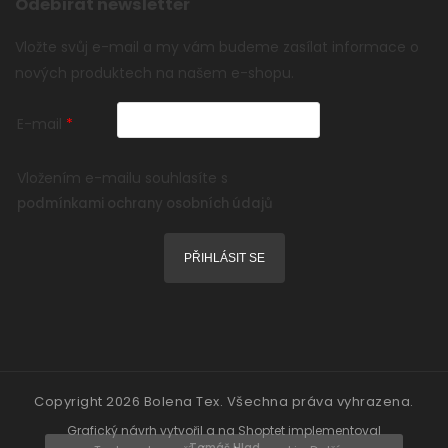
Odebírat newsletter
Vložte svůj e-mail a my vám budeme zasílat informace o
nových produktech na našem e-shopu.
E-mail
Vložením e-mailu souhlasíte s
podmínkami ochrany osobních údajů
PŘIHLÁSIT SE
Copyright 2026
Bolena Tex
. Všechna práva vyhrazena.
Grafický návrh vytvořil a na Shoptet implementoval