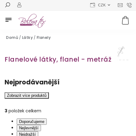
CZK
Domů
/
Látky
/
Flanely
Flanelové látky, flanel - metráž
Nejprodávanější
Zobrazit více produktů
3
položek celkem
Doporučujeme
Nejlevnější
Nejdražší