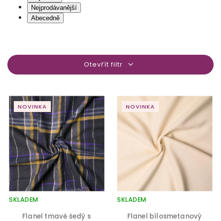
Nejprodávanější
Abecedně
Otevřít filtr
NOVINKA
NOVINKA
SKLADEM
SKLADEM
Flanel tmavě šedý s
Flanel bílosmetanový