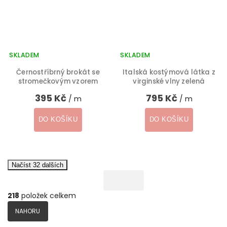
SKLADEM
SKLADEM
Černostříbrný brokát se
Italská kostýmová látka z
stromečkovým vzorem
virginské vlny zelená
395 Kč
795 Kč
/ m
/ m
DO KOŠÍKU
DO KOŠÍKU
Načíst 32 dalších
218
položek celkem
NAHORU