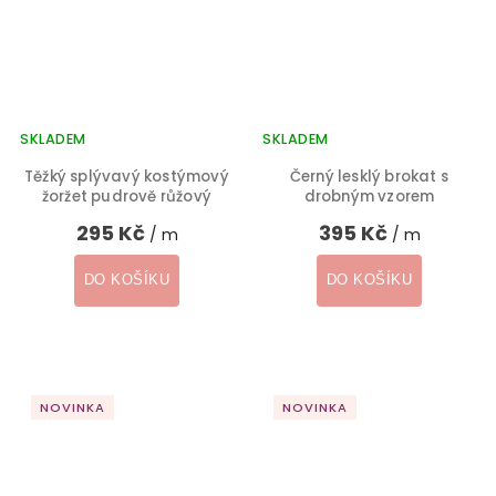
SKLADEM
SKLADEM
Těžký splývavý kostýmový
Černý lesklý brokat s
žoržet pudrově růžový
drobným vzorem
295 Kč
395 Kč
/ m
/ m
DO KOŠÍKU
DO KOŠÍKU
NOVINKA
NOVINKA