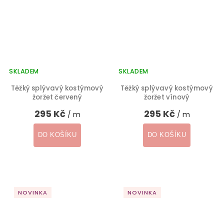
SKLADEM
SKLADEM
Těžký splývavý kostýmový
Těžký splývavý kostýmový
žoržet červený
žoržet vínový
295 Kč
295 Kč
/ m
/ m
DO KOŠÍKU
DO KOŠÍKU
NOVINKA
NOVINKA