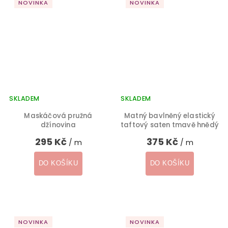
NOVINKA
NOVINKA
SKLADEM
SKLADEM
Maskáčová pružná
Matný bavlněný elastický
džínovina
taftový saten tmavě hnědý
295 Kč
375 Kč
/ m
/ m
DO KOŠÍKU
DO KOŠÍKU
NOVINKA
NOVINKA