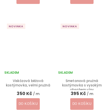
NOVINKA
NOVINKA
SKLADEM
SKLADEM
Viskózová béžová
Smetanová pružná
kostýmovka, velmi pružná
kostýmovka s vysokým
obsahem vlny
350 Kč
395 Kč
/ m
/ m
DO KOŠÍKU
DO KOŠÍKU