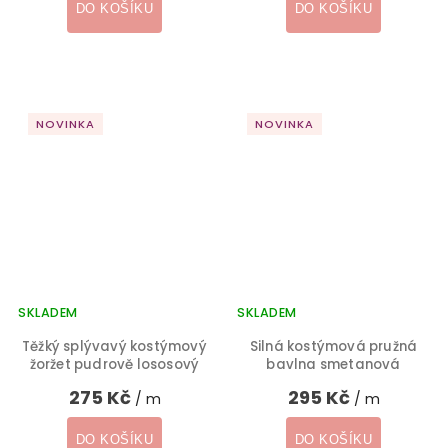
DO KOŠÍKU
DO KOŠÍKU
NOVINKA
NOVINKA
SKLADEM
SKLADEM
Těžký splývavý kostýmový
Silná kostýmová pružná
žoržet pudrově lososový
bavlna smetanová
275 Kč
295 Kč
/ m
/ m
DO KOŠÍKU
DO KOŠÍKU