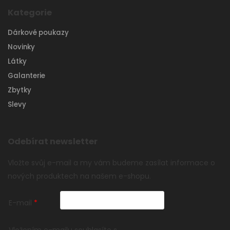
Kategorie
Dárkové poukazy
Novinky
Látky
Galanterie
Zbytky
Slevy
Odebírat newsletter
Vložte svůj e-mail a my vám budeme zasílat informace o
nových produktech na našem e-shopu.
E-mail