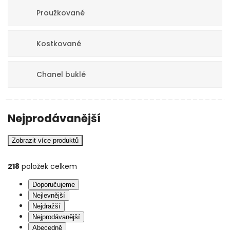
Proužkované
Kostkované
Chanel buklé
Nejprodávanější
Zobrazit více produktů
218
položek celkem
Doporučujeme
Nejlevnější
Nejdražší
Nejprodávanější
Abecedně