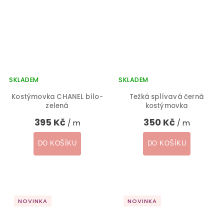
SKLADEM
SKLADEM
Kostýmovka CHANEL bílo-
Težká splívavá černá
zelená
kostýmovka
395 Kč
350 Kč
/ m
/ m
DO KOŠÍKU
DO KOŠÍKU
NOVINKA
NOVINKA