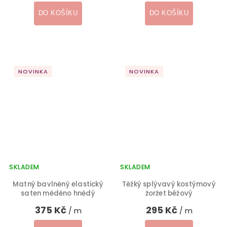
DO KOŠÍKU
DO KOŠÍKU
NOVINKA
NOVINKA
SKLADEM
SKLADEM
Matný bavlněný elastický
Těžký splývavý kostýmový
saten měděno hnědý
žoržet béžový
375 Kč
295 Kč
/ m
/ m