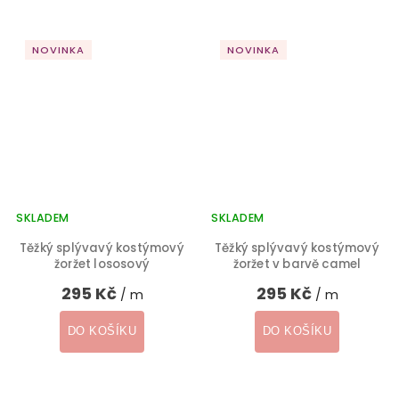
NOVINKA
NOVINKA
SKLADEM
SKLADEM
Těžký splývavý kostýmový
Těžký splývavý kostýmový
žoržet lososový
žoržet v barvě camel
295 Kč
295 Kč
/ m
/ m
DO KOŠÍKU
DO KOŠÍKU