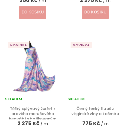
250 Kč
2 275 Kč
/ m
/ m
vzorem
DO KOŠÍKU
DO KOŠÍKU
NOVINKA
NOVINKA
SKLADEM
SKLADEM
Těžký splývavý žoržet z
Černý tenký flauš z
pravého morušového
virginské vlny a kašmíru
hedvábí s batikovaným
2 275 Kč
775 Kč
/ m
/ m
vzorem