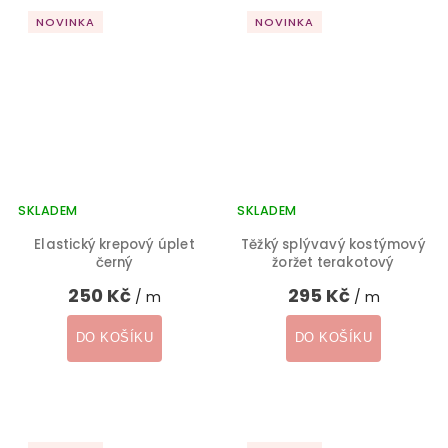
NOVINKA
NOVINKA
SKLADEM
SKLADEM
Elastický krepový úplet
Těžký splývavý kostýmový
černý
žoržet terakotový
250 Kč
295 Kč
/ m
/ m
DO KOŠÍKU
DO KOŠÍKU