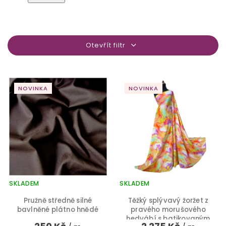
Otevřít filtr
NOVINKA
NOVINKA
SKLADEM
SKLADEM
Pružně středně silné
Těžký splývavý žoržet z
bavlněné plátno hnědé
pravého morušového
hedvábí s batikovaným