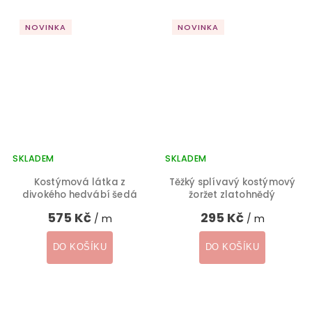
NOVINKA
NOVINKA
SKLADEM
SKLADEM
Kostýmová látka z
Těžký splívavý kostýmový
divokého hedvábí šedá
žoržet zlatohnědý
575 Kč
295 Kč
/ m
/ m
DO KOŠÍKU
DO KOŠÍKU