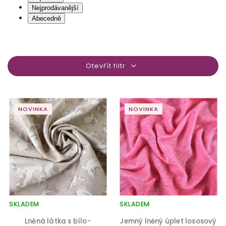
Nejprodávanější
Abecedně
Otevřít filtr
NOVINKA
NOVINKA
SKLADEM
SKLADEM
Lněná látka s bílo-
Jemný lněný úplet lososový