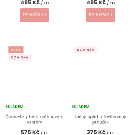
495 Kč
495 Kč
/ m
/ m
DO KOŠÍKU
DO KOŠÍKU
AKCE
NOVINKA
NOVINKA
SKLADEM
SKLADEM
Černo-bílý len s květinovým
Lněný úplet bílo-červený
vzorem
proužek
575 Kč
375 Kč
/ m
/ m