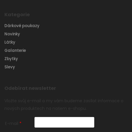
Kategorie
Dárkové poukazy
Novinky
Látky
Galanterie
Zbytky
Slevy
Odebírat newsletter
Vložte svůj e-mail a my vám budeme zasílat informace o
nových produktech na našem e-shopu.
E-mail