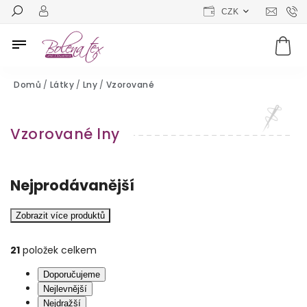
CZK
Domů
/
Látky
/
Lny
/
Vzorované
Vzorované lny
Nejprodávanější
Zobrazit více produktů
21
položek celkem
Doporučujeme
Nejlevnější
Nejdražší