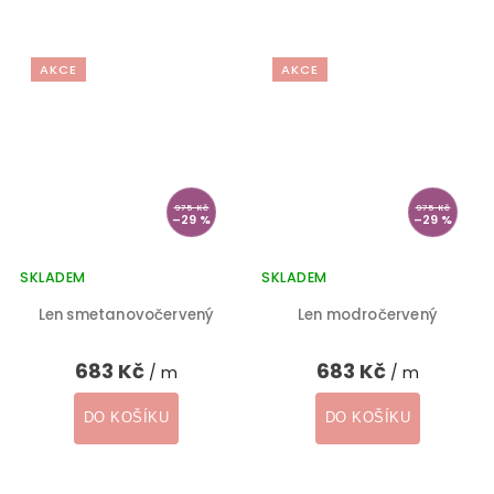
AKCE
AKCE
975 Kč
975 Kč
–29 %
–29 %
SKLADEM
SKLADEM
Len smetanovočervený
Len modročervený
683 Kč
683 Kč
/ m
/ m
DO KOŠÍKU
DO KOŠÍKU