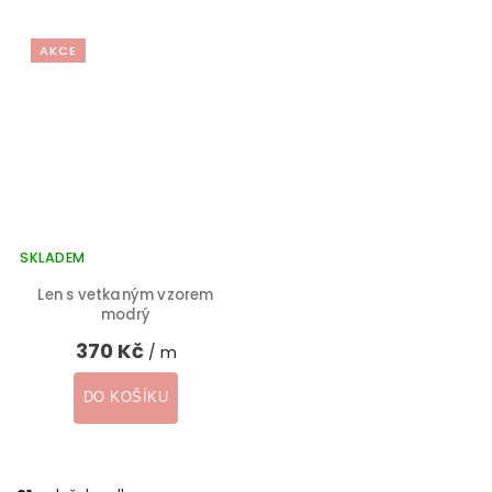
AKCE
SKLADEM
Len s vetkaným vzorem
modrý
370 Kč
/ m
DO KOŠÍKU