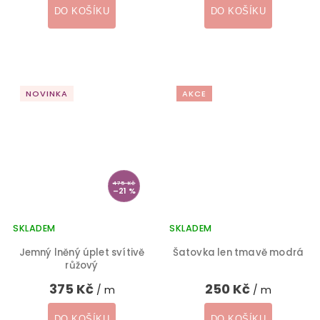
DO KOŠÍKU
DO KOŠÍKU
NOVINKA
AKCE
475 Kč
–21 %
SKLADEM
SKLADEM
Jemný lněný úplet svítivě
Šatovka len tmavě modrá
růžový
375 Kč
250 Kč
/ m
/ m
DO KOŠÍKU
DO KOŠÍKU