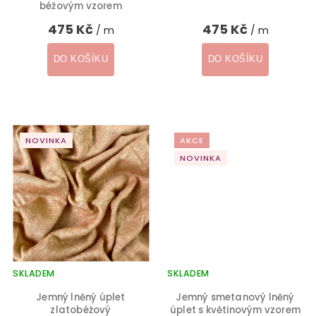
béžovým vzorem
475 Kč
475 Kč
/ m
/ m
DO KOŠÍKU
DO KOŠÍKU
NOVINKA
AKCE
NOVINKA
SKLADEM
SKLADEM
Jemný lněný úplet
Jemný smetanový lněný
zlatobéžový
úplet s květinovým vzorem