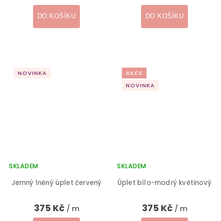
DO KOŠÍKU
DO KOŠÍKU
NOVINKA
AKCE
NOVINKA
SKLADEM
SKLADEM
Jemný lněný úplet červený
Úplet bílo-modrý květinový
375 Kč
375 Kč
/ m
/ m