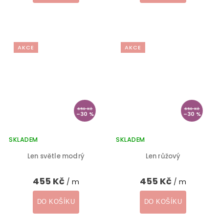
AKCE
AKCE
650 Kč
650 Kč
–30 %
–30 %
SKLADEM
SKLADEM
Len světle modrý
Len růžový
455 Kč
455 Kč
/ m
/ m
DO KOŠÍKU
DO KOŠÍKU