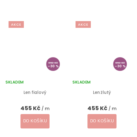
AKCE
AKCE
650 Kč
650 Kč
–30 %
–30 %
SKLADEM
SKLADEM
Len fialový
Len žlutý
455 Kč
455 Kč
/ m
/ m
DO KOŠÍKU
DO KOŠÍKU