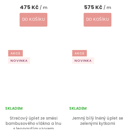
475 Kč
575 Kč
/ m
/ m
DO KOŠÍKU
DO KOŠÍKU
AKCE
AKCE
NOVINKA
NOVINKA
SKLADEM
SKLADEM
Strečový úplet ze směsi
Jemný bílý lněný úplet se
bambusového vlákna a lnu
zelenými kytkami
s leopardím vzorem