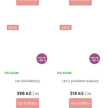
AKCE
AKCE
495 Kč
450 Kč
–20 %
–30 %
SKLADEM
SKLADEM
Len bílobéžový
Len s potiskem béžový
396 Kč
315 Kč
/ m
/ m
DO KOŠÍKU
DO KOŠÍKU