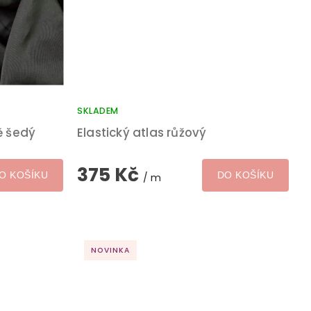
SKLADEM
ě šedý
Elastický atlas růžový
375 Kč
O KOŠÍKU
DO KOŠÍKU
/ m
NOVINKA