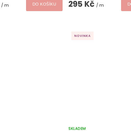
č
295 Kč
DO KOŠÍKU
D
/ m
/ m
NOVINKA
SKLADEM