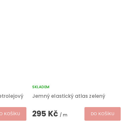
SKLADEM
etrolejový
Jemný elastický atlas zelený
295 Kč
O KOŠÍKU
DO KOŠÍKU
/ m