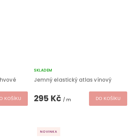
SKLADEM
ahvové
Jemný elastický atlas vínový
295 Kč
O KOŠÍKU
DO KOŠÍKU
/ m
NOVINKA