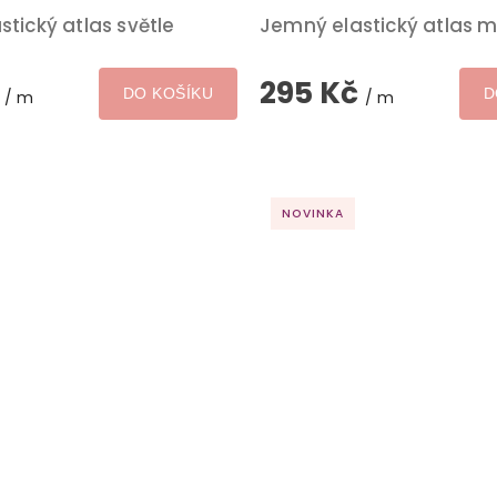
tický atlas světle
Jemný elastický atlas 
č
295 Kč
DO KOŠÍKU
D
/ m
/ m
NOVINKA