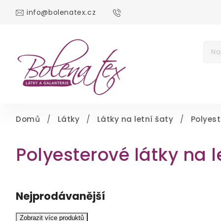
info@bolenatex.cz
DOMŮ
DÁRKOV
Měna
(CZK)
Přih
Domů
/
Látky
/
Látky na letní šaty
/
Polyest
Polyesterové látky na l
Nejprodávanější
Zobrazit více produktů