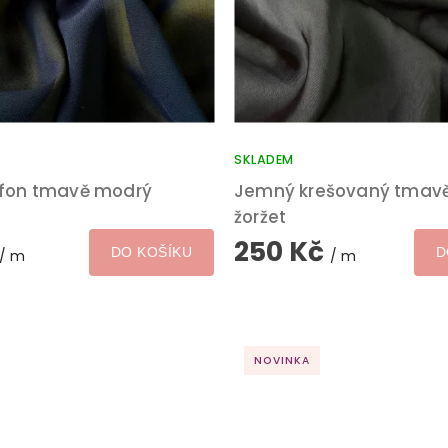
SKLADEM
ifon tmavě modrý
Jemný krešovaný tmav
žoržet
250 Kč
DO KOŠÍKU
D
/ m
/ m
NOVINKA