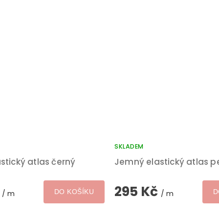
SKLADEM
tický atlas černý
Jemný elastický atlas p
č
295 Kč
DO KOŠÍKU
D
/ m
/ m