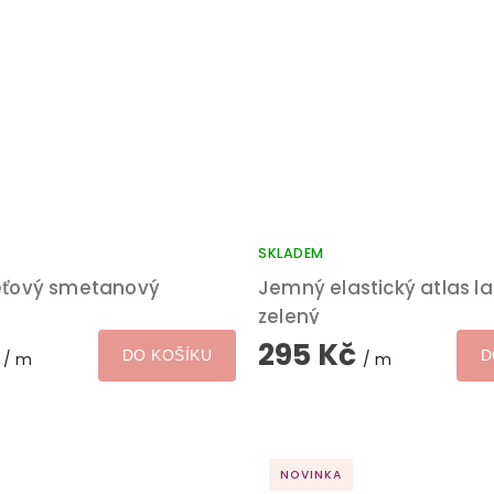
SKLADEM
leťový smetanový
Jemný elastický atlas l
zelený
č
295 Kč
DO KOŠÍKU
D
/ m
/ m
NOVINKA