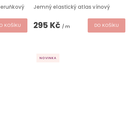
meruňkový
Jemný elastický atlas vínový
295 Kč
O KOŠÍKU
DO KOŠÍKU
/ m
NOVINKA