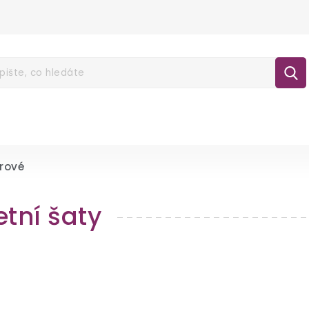
É POUKAZY
NOVINKY
LÁTKY
GALA
lášení
rové
etní šaty