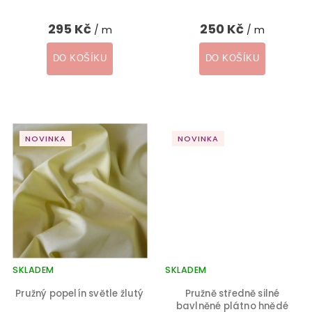
295 Kč
250 Kč
/ m
/ m
DO KOŠÍKU
DO KOŠÍKU
NOVINKA
NOVINKA
SKLADEM
SKLADEM
Pružný popelín světle žlutý
Pružně středně silné
bavlněné plátno hnědé