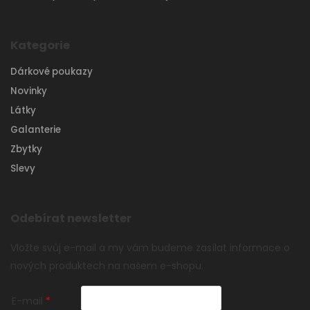
Kategorie
Dárkové poukazy
Novinky
Látky
Galanterie
Zbytky
Slevy
Odebírat newsletter
Vložte svůj e-mail a my vám budeme zasílat informace o
nových produktech na našem e-shopu.
E-mail