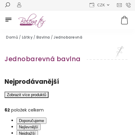
CZK
Domů
/
Látky
/
Bavlna
/
Jednobarevná
Jednobarevná bavlna
Nejprodávanější
Zobrazit více produktů
62
položek celkem
Doporučujeme
Nejlevnější
Nejdražší