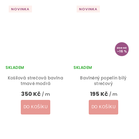
NOVINKA
NOVINKA
234 Kč
–16 %
SKLADEM
SKLADEM
Košilová strečová bavlna
Bavlněný popelín bílý
tmavě modrá
strečový
350 Kč
195 Kč
/ m
/ m
DO KOŠÍKU
DO KOŠÍKU