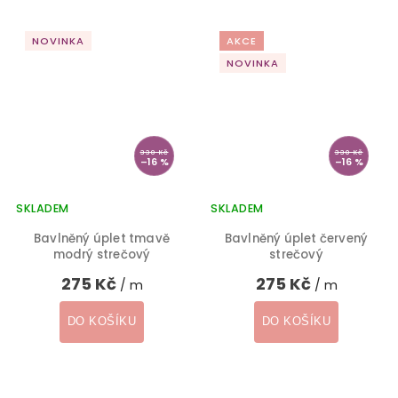
NOVINKA
AKCE
NOVINKA
330 Kč
330 Kč
–16 %
–16 %
SKLADEM
SKLADEM
Bavlněný úplet tmavě
Bavlněný úplet červený
modrý strečový
strečový
275 Kč
275 Kč
/ m
/ m
DO KOŠÍKU
DO KOŠÍKU