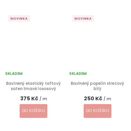
NOVINKA
NOVINKA
SKLADEM
SKLADEM
Bavlněný elastický taftový
Bavlněný popelín strečový
saten tmavě lososový
bílý
375 Kč
250 Kč
/ m
/ m
DO KOŠÍKU
DO KOŠÍKU