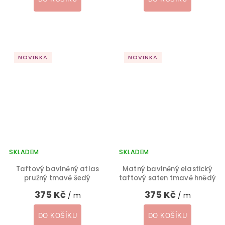
NOVINKA
NOVINKA
SKLADEM
SKLADEM
Taftový bavlněný atlas
Matný bavlněný elastický
pružný tmavě šedý
taftový saten tmavě hnědý
375 Kč
375 Kč
/ m
/ m
DO KOŠÍKU
DO KOŠÍKU