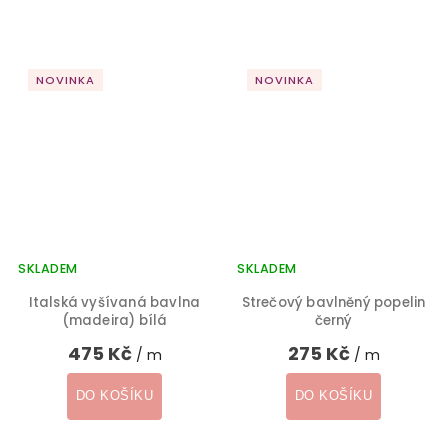
NOVINKA
NOVINKA
SKLADEM
SKLADEM
Italská vyšívaná bavlna
Strečový bavlněný popelin
(madeira) bílá
černý
475 Kč
275 Kč
/ m
/ m
DO KOŠÍKU
DO KOŠÍKU