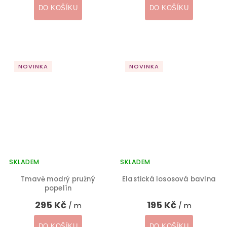
DO KOŠÍKU
DO KOŠÍKU
NOVINKA
NOVINKA
SKLADEM
SKLADEM
Tmavě modrý pružný
Elastická lososová bavlna
popelín
295 Kč
195 Kč
/ m
/ m
DO KOŠÍKU
DO KOŠÍKU