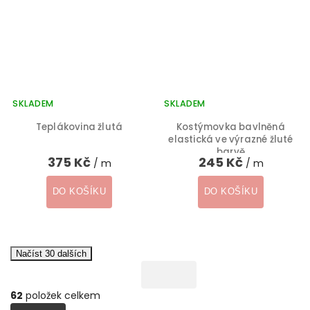
SKLADEM
SKLADEM
Teplákovina žlutá
Kostýmovka bavlněná
elastická ve výrazné žluté
barvě
375 Kč
245 Kč
/ m
/ m
DO KOŠÍKU
DO KOŠÍKU
Načíst 30 dalších
62
položek celkem