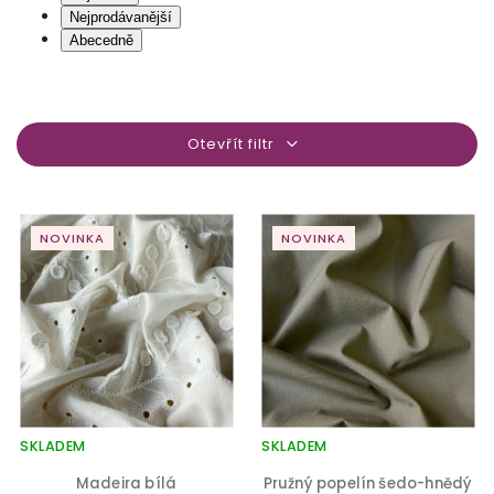
Nejprodávanější
Abecedně
Otevřít filtr
NOVINKA
NOVINKA
SKLADEM
SKLADEM
Madeira bílá
Pružný popelín šedo-hnědý