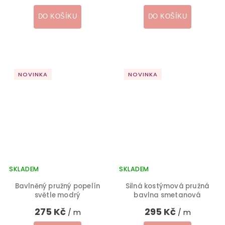
DO KOŠÍKU
DO KOŠÍKU
NOVINKA
NOVINKA
SKLADEM
SKLADEM
Bavlněný pružný popelín
Silná kostýmová pružná
světle modrý
bavlna smetanová
275 Kč
295 Kč
/ m
/ m