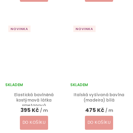
NOVINKA
NOVINKA
SKLADEM
SKLADEM
Elastická bavlněná
Italská vyšívaná bavlna
kostýmová látka
(madeira) bílá
smetanová
395 Kč
475 Kč
/ m
/ m
DO KOŠÍKU
DO KOŠÍKU