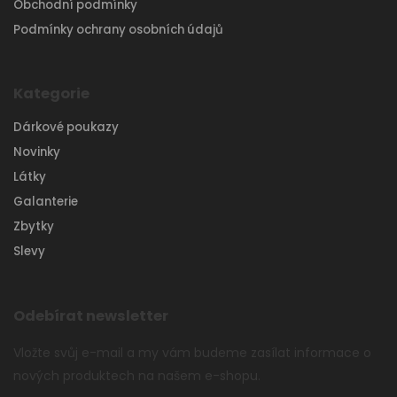
Obchodní podmínky
Podmínky ochrany osobních údajů
Kategorie
Dárkové poukazy
Novinky
Látky
Galanterie
Zbytky
Slevy
Odebírat newsletter
Vložte svůj e-mail a my vám budeme zasílat informace o
nových produktech na našem e-shopu.