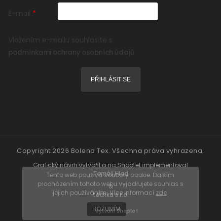
E-mail
Vložením e-mailu souhlasíte s
podmínkami ochrany osobních údajů
PŘIHLÁSIT SE
Copyright 2026
Bolena Tex
. Všechna práva vyhrazena.
Grafický návrh vytvořil a na Shoptet implementoval
Tomáš Hlad
Tento web používá soubory cookie. Dalším
procházením tohoto webu vyjadřujete souhlas s
&
jejich používáním. Více informací
zde
.
techka s.r.o.
ROZUMÍM
Vytvořil Shoptet