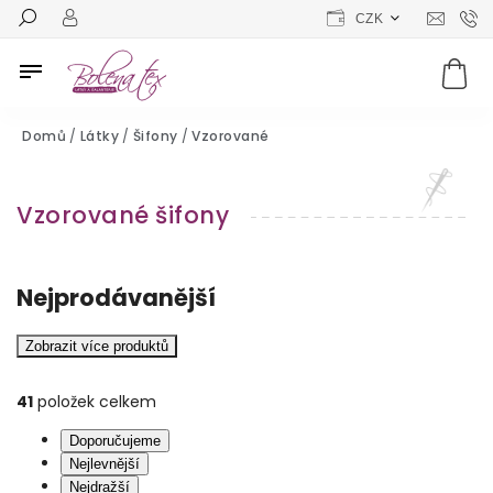
CZK
Domů
/
Látky
/
Šifony
/
Vzorované
Vzorované šifony
Nejprodávanější
Zobrazit více produktů
41
položek celkem
Doporučujeme
Nejlevnější
Nejdražší