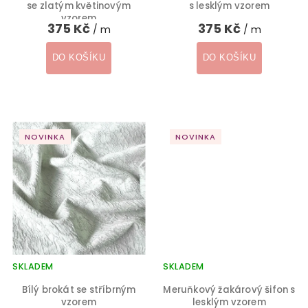
se zlatým květinovým
s lesklým vzorem
vzorem
375 Kč
375 Kč
/ m
/ m
DO KOŠÍKU
DO KOŠÍKU
NOVINKA
NOVINKA
SKLADEM
SKLADEM
Bílý brokát se stříbrným
Meruňkový žakárový šifon s
vzorem
lesklým vzorem