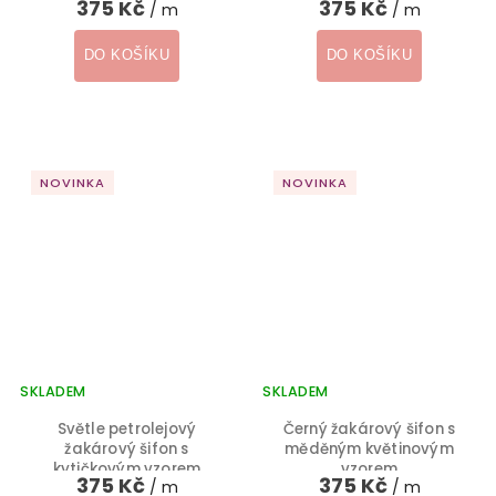
375 Kč
375 Kč
/ m
/ m
DO KOŠÍKU
DO KOŠÍKU
NOVINKA
NOVINKA
SKLADEM
SKLADEM
Světle petrolejový
Černý žakárový šifon s
žakárový šifon s
měděným květinovým
kytičkovým vzorem
vzorem
375 Kč
375 Kč
/ m
/ m