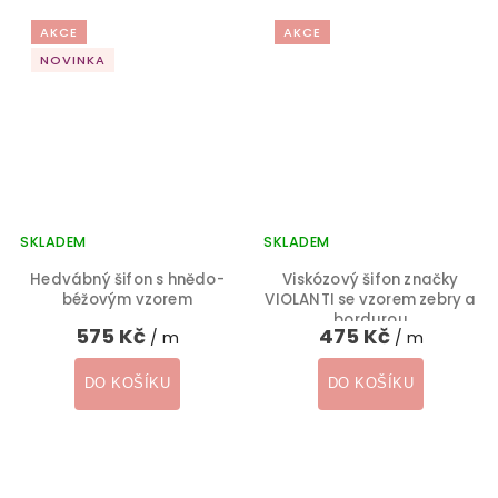
AKCE
AKCE
NOVINKA
SKLADEM
SKLADEM
Hedvábný šifon s hnědo-
Viskózový šifon značky
béžovým vzorem
VIOLANTI se vzorem zebry a
bordurou
575 Kč
475 Kč
/ m
/ m
DO KOŠÍKU
DO KOŠÍKU