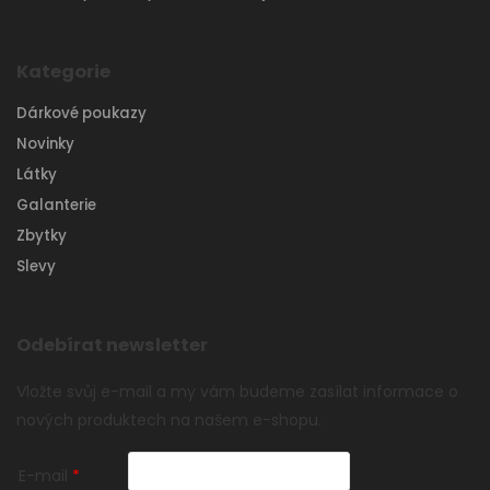
Kategorie
Dárkové poukazy
Novinky
Látky
Galanterie
Zbytky
Slevy
Odebírat newsletter
Vložte svůj e-mail a my vám budeme zasílat informace o
nových produktech na našem e-shopu.
E-mail