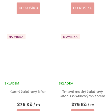
DO KOŠÍKU
DO KOŠÍKU
NOVINKA
NOVINKA
SKLADEM
SKLADEM
Černý žakárový šifon
Tmavě modrý žakárový
šifon s květinovým vzorem
375 Kč
375 Kč
/ m
/ m