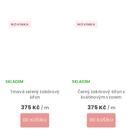
NOVINKA
NOVINKA
SKLADEM
SKLADEM
Tmavě zelený žakárový
Černý žakárový šifon s
šifon
květinovým vzorem
375 Kč
375 Kč
/ m
/ m
DO KOŠÍKU
DO KOŠÍKU