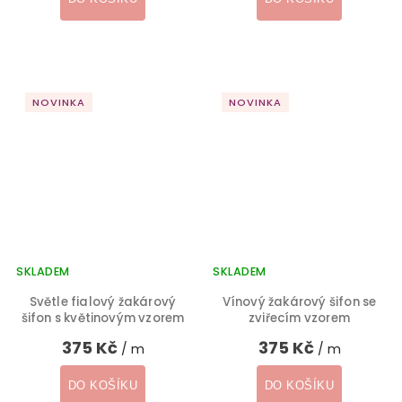
NOVINKA
NOVINKA
SKLADEM
SKLADEM
Světle fialový žakárový
Vínový žakárový šifon se
šifon s květinovým vzorem
zviřecím vzorem
375 Kč
375 Kč
/ m
/ m
DO KOŠÍKU
DO KOŠÍKU