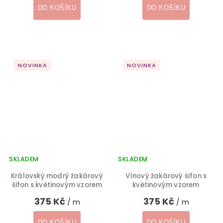
DO KOŠÍKU
DO KOŠÍKU
NOVINKA
NOVINKA
SKLADEM
SKLADEM
Královský modrý žakárový
Vínový žakárový šifon s
šifon s květinovým vzorem
květinovým vzorem
375 Kč
375 Kč
/ m
/ m
DO KOŠÍKU
DO KOŠÍKU