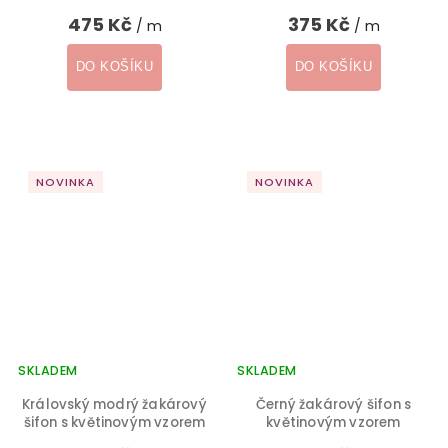
475 Kč
375 Kč
/ m
/ m
DO KOŠÍKU
DO KOŠÍKU
NOVINKA
NOVINKA
SKLADEM
SKLADEM
Královský modrý žakárový
Černý žakárový šifon s
šifon s květinovým vzorem
květinovým vzorem