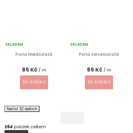
SKLADEM
SKLADEM
Porta hnědozlatá
Porta červenozlatá
85 Kč
85 Kč
/ m
/ m
DO KOŠÍKU
DO KOŠÍKU
Načíst 32 dalších
264
položek celkem