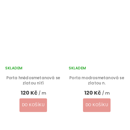
SKLADEM
SKLADEM
Porta hnědosmetanová se
Porta modrosmetanová se
zlatou níťí
zlatou n.
120 Kč
120 Kč
/ m
/ m
DO KOŠÍKU
DO KOŠÍKU