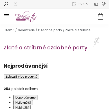
CZK
Domů
/
Galanterie
/
Ozdobné porty
/
Zlaté a stříbrné
Zlaté a stříbrné ozdobné porty
Nejprodávanější
Zobrazit více produktů
264
položek celkem
Doporučujeme
Nejlevnější
Nejdražší