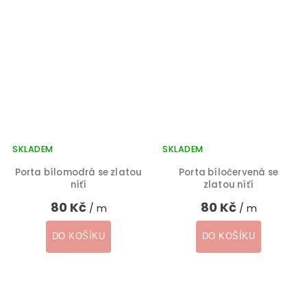
SKLADEM
SKLADEM
Porta bílomodrá se zlatou
Porta bíločervená se
níťí
zlatou níťí
80 Kč
80 Kč
/ m
/ m
DO KOŠÍKU
DO KOŠÍKU