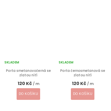
SKLADEM
SKLADEM
Porta smetanovočerná se
Porta černosmetanová se
zlatou níťí
zlatou níťí
120 Kč
120 Kč
/ m
/ m
DO KOŠÍKU
DO KOŠÍKU