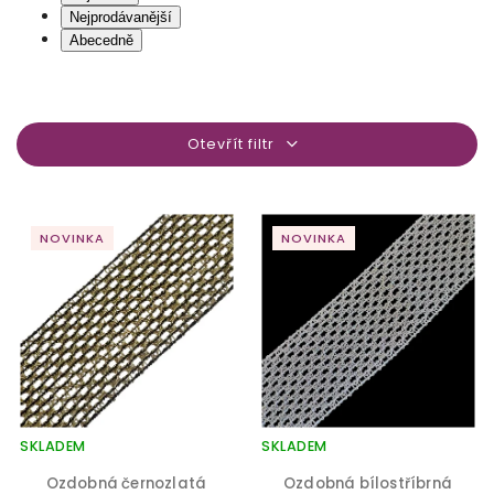
Nejprodávanější
Abecedně
Otevřít filtr
NOVINKA
NOVINKA
SKLADEM
SKLADEM
Ozdobná černozlatá
Ozdobná bílostříbrná