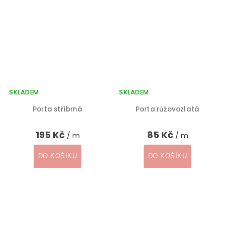
SKLADEM
SKLADEM
Porta stříbrná
Porta růžovozlatá
195 Kč
85 Kč
/ m
/ m
DO KOŠÍKU
DO KOŠÍKU