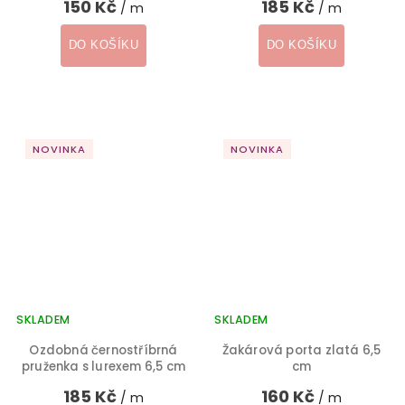
150 Kč
185 Kč
/ m
/ m
DO KOŠÍKU
DO KOŠÍKU
NOVINKA
NOVINKA
SKLADEM
SKLADEM
Ozdobná černostříbrná
Žakárová porta zlatá 6,5
pruženka s lurexem 6,5 cm
cm
185 Kč
160 Kč
/ m
/ m