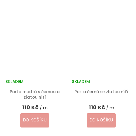
SKLADEM
SKLADEM
Porta modrá s černou a
Porta černá se zlatou níťí
zlatou níťí
110 Kč
110 Kč
/ m
/ m
DO KOŠÍKU
DO KOŠÍKU