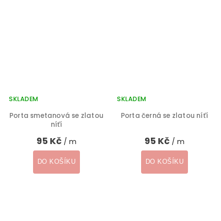
SKLADEM
SKLADEM
Porta smetanová se zlatou
Porta černá se zlatou níťí
níťí
95 Kč
95 Kč
/ m
/ m
DO KOŠÍKU
DO KOŠÍKU