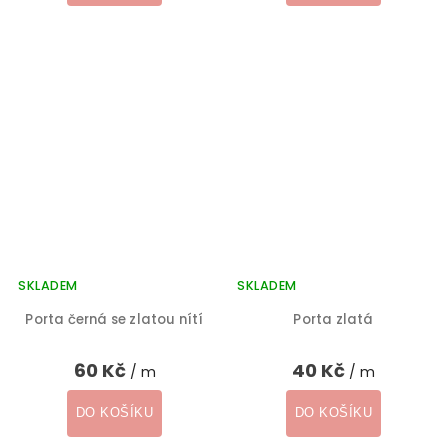
SKLADEM
SKLADEM
Porta černá se zlatou nítí
Porta zlatá
60 Kč
40 Kč
/ m
/ m
DO KOŠÍKU
DO KOŠÍKU