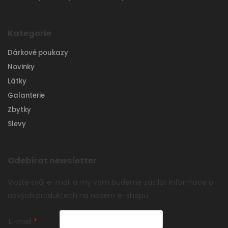
Kategorie
Dárkové poukazy
Novinky
Látky
Galanterie
Zbytky
Slevy
Odebírat newsletter
Vložte svůj e-mail a my vám budeme zasílat informace o
nových produktech na našem e-shopu.
E-mail