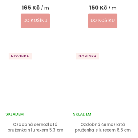
165 Kč
150 Kč
/ m
/ m
DO KOŠÍKU
DO KOŠÍKU
NOVINKA
NOVINKA
SKLADEM
SKLADEM
Ozdobná černozlatá
Ozdobná černozlatá
pruženka s lurexem 5,3 cm
pruženka s lurexem 6,5 cm