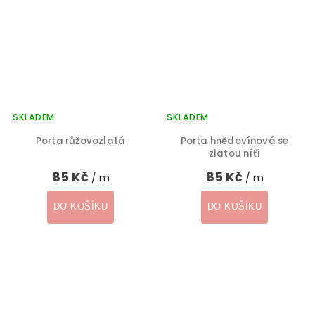
SKLADEM
SKLADEM
Porta růžovozlatá
Porta hnědovínová se
zlatou níťí
85 Kč
85 Kč
/ m
/ m
DO KOŠÍKU
DO KOŠÍKU