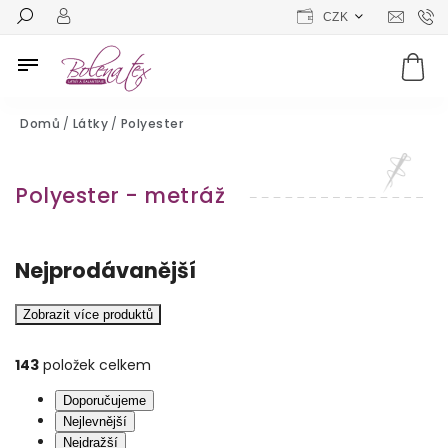
CZK
Domů
/
Látky
/
Polyester
Polyester - metráž
Nejprodávanější
Zobrazit více produktů
143
položek celkem
Doporučujeme
Nejlevnější
Nejdražší