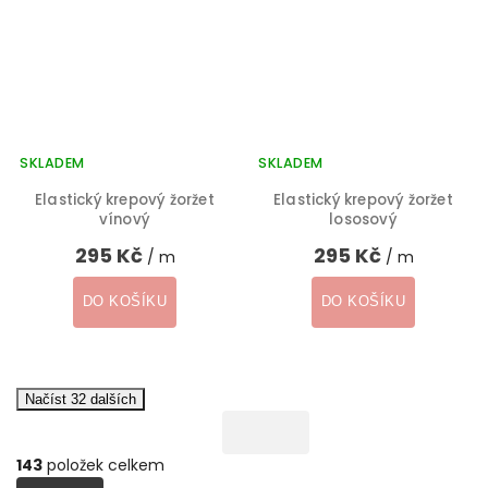
SKLADEM
SKLADEM
Elastický krepový žoržet
Elastický krepový žoržet
vínový
lososový
295 Kč
295 Kč
/ m
/ m
DO KOŠÍKU
DO KOŠÍKU
Načíst 32 dalších
143
položek celkem