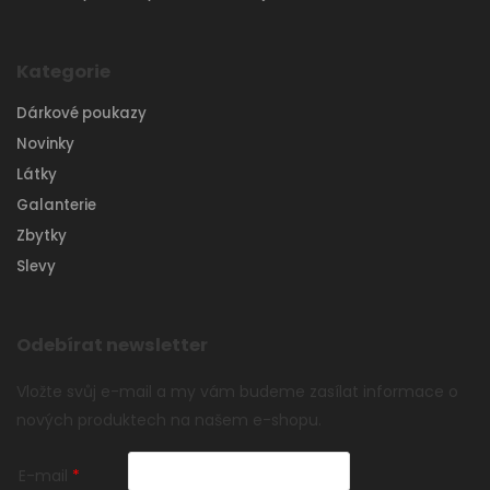
Kategorie
Dárkové poukazy
Novinky
Látky
Galanterie
Zbytky
Slevy
Odebírat newsletter
Vložte svůj e-mail a my vám budeme zasílat informace o
nových produktech na našem e-shopu.
E-mail