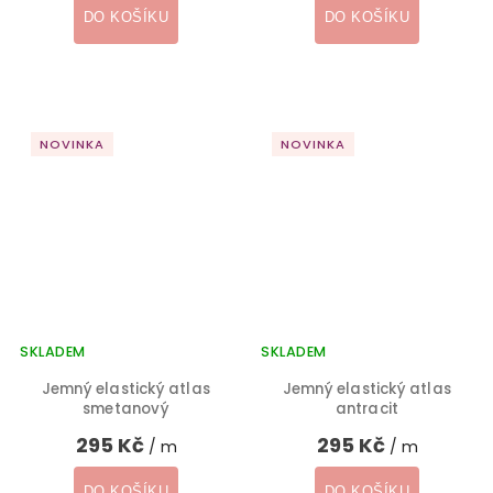
DO KOŠÍKU
DO KOŠÍKU
NOVINKA
NOVINKA
SKLADEM
SKLADEM
Jemný elastický atlas
Jemný elastický atlas
smetanový
antracit
295 Kč
295 Kč
/ m
/ m
DO KOŠÍKU
DO KOŠÍKU