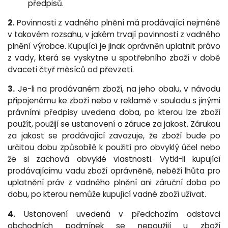
předpisů.
2.
Povinnosti z vadného plnění má prodávající nejméně
v takovém rozsahu, v jakém trvají povinnosti z vadného
plnění výrobce. Kupující je jinak oprávněn uplatnit právo
z vady, která se vyskytne u spotřebního zboží v době
dvaceti čtyř měsíců od převzetí.
3.
Je-li na prodávaném zboží, na jeho obalu, v návodu
připojenému ke zboží nebo v reklamě v souladu s jinými
právními předpisy uvedena doba, po kterou lze zboží
použít, použijí se ustanovení o záruce za jakost. Zárukou
za jakost se prodávající zavazuje, že zboží bude po
určitou dobu způsobilé k použití pro obvyklý účel nebo
že si zachová obvyklé vlastnosti. Vytkl-li kupující
prodávajícímu vadu zboží oprávněně, neběží lhůta pro
uplatnění práv z vadného plnění ani záruční doba po
dobu, po kterou nemůže kupující vadné zboží užívat.
4.
Ustanovení uvedená v předchozím odstavci
obchodních podmínek se nepoužijí u zboží