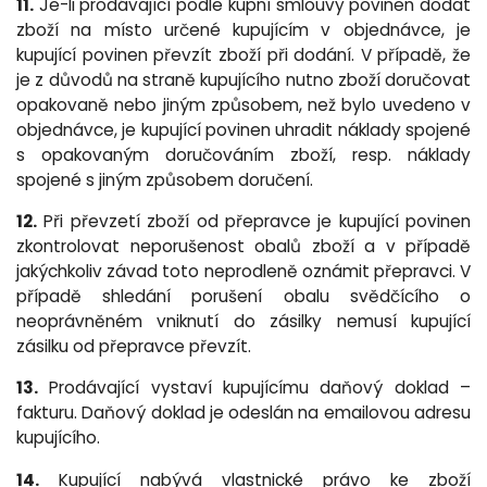
11.
Je-li prodávající podle kupní smlouvy povinen dodat
zboží na místo určené kupujícím v objednávce, je
kupující povinen převzít zboží při dodání. V případě, že
je z důvodů na straně kupujícího nutno zboží doručovat
opakovaně nebo jiným způsobem, než bylo uvedeno v
objednávce, je kupující povinen uhradit náklady spojené
s opakovaným doručováním zboží, resp. náklady
spojené s jiným způsobem doručení.
12.
Při převzetí zboží od přepravce je kupující povinen
zkontrolovat neporušenost obalů zboží a v případě
jakýchkoliv závad toto neprodleně oznámit přepravci. V
případě shledání porušení obalu svědčícího o
neoprávněném vniknutí do zásilky nemusí kupující
zásilku od přepravce převzít.
13.
Prodávající vystaví kupujícímu daňový doklad –
fakturu. Daňový doklad je odeslán na emailovou adresu
kupujícího.
14.
Kupující nabývá vlastnické právo ke zboží