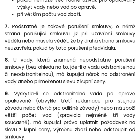
výskyt vady nebo vad po opravě,
při větším počtu vad zboží.
7.
Podstatné je takové porušení smlouvy, o němž
strana porušující smlouvu již při uzavření smlouvy
věděla nebo musela vědět, že by druhá strana smlouvu
neuzavřela, pokud by toto porušení předvídala.
8.
U vady, která znamená nepodstatné porušení
smlouvy (bez ohledu na to, jde-li o vadu odstranitelnou
či neodstranitelnou), má kupující nárok na odstranění
vady anebo přiměřenou slevu z kupní ceny.
9.
Vyskytla-li se odstranitelná vada po opravě
opakovaně (obvykle třetí reklamace pro stejnou
závadu nebo čtvrtá pro odlišné závady) nebo má zboží
větší počet vad (zpravidla nejméně tři vady
současně), má kupující právo uplatnit požadavek na
slevu z kupní ceny, výměnu zboží nebo odstoupit od
smlouvy.