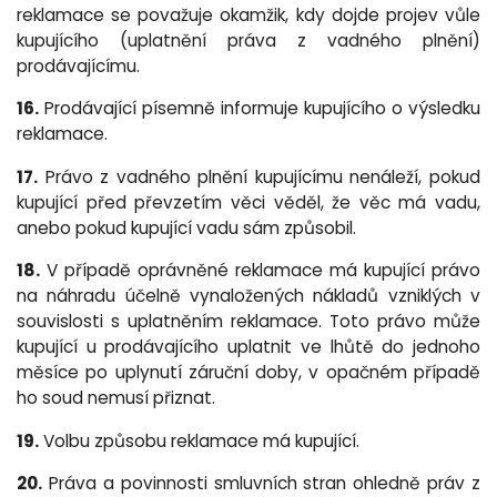
reklamace se považuje okamžik, kdy dojde projev vůle
kupujícího (uplatnění práva z vadného plnění)
prodávajícímu.
16.
Prodávající písemně informuje kupujícího o výsledku
reklamace.
17.
Právo z vadného plnění kupujícímu nenáleží, pokud
kupující před převzetím věci věděl, že věc má vadu,
anebo pokud kupující vadu sám způsobil.
18.
V případě oprávněné reklamace má kupující právo
na náhradu účelně vynaložených nákladů vzniklých v
souvislosti s uplatněním reklamace. Toto právo může
kupující u prodávajícího uplatnit ve lhůtě do jednoho
měsíce po uplynutí záruční doby, v opačném případě
ho soud nemusí přiznat.
19.
Volbu způsobu reklamace má kupující.
20.
Práva a povinnosti smluvních stran ohledně práv z