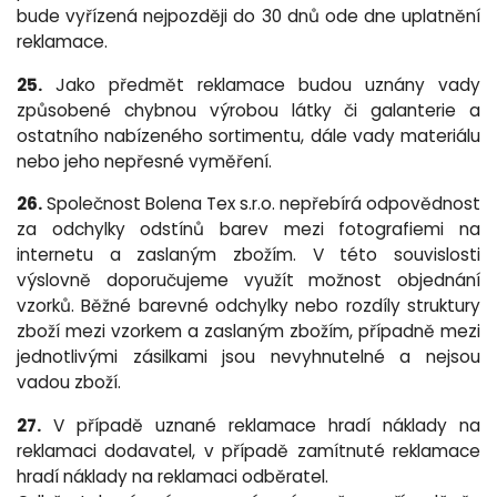
bude vyřízená nejpozději do 30 dnů ode dne uplatnění
reklamace.
25.
Jako předmět reklamace budou uznány vady
způsobené chybnou výrobou látky či galanterie a
ostatního nabízeného sortimentu, dále vady materiálu
nebo jeho nepřesné vyměření.
26.
Společnost Bolena Tex s.r.o. nepřebírá odpovědnost
za odchylky odstínů barev mezi fotografiemi na
internetu a zaslaným zbožím. V této souvislosti
výslovně doporučujeme využít možnost objednání
vzorků. Běžné barevné odchylky nebo rozdíly struktury
zboží mezi vzorkem a zaslaným zbožím, případně mezi
jednotlivými zásilkami jsou nevyhnutelné a nejsou
vadou zboží.
27.
V případě uznané reklamace hradí náklady na
reklamaci dodavatel, v případě zamítnuté reklamace
hradí náklady na reklamaci odběratel.