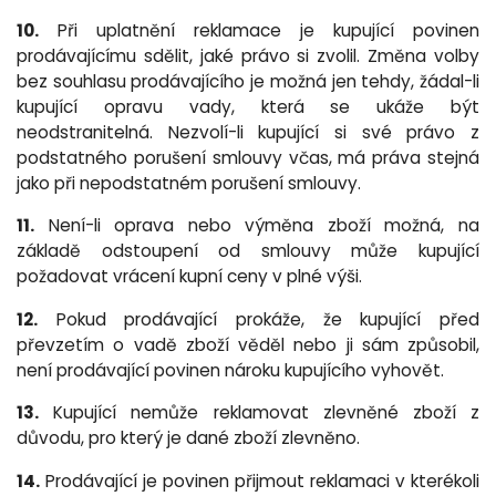
10.
Při uplatnění reklamace je kupující povinen
prodávajícímu sdělit, jaké právo si zvolil. Změna volby
bez souhlasu prodávajícího je možná jen tehdy, žádal-li
kupující opravu vady, která se ukáže být
neodstranitelná. Nezvolí-li kupující si své právo z
podstatného porušení smlouvy včas, má práva stejná
jako při nepodstatném porušení smlouvy.
11.
Není-li oprava nebo výměna zboží možná, na
základě odstoupení od smlouvy může kupující
požadovat vrácení kupní ceny v plné výši.
12.
Pokud prodávající prokáže, že kupující před
převzetím o vadě zboží věděl nebo ji sám způsobil,
není prodávající povinen nároku kupujícího vyhovět.
13.
Kupující nemůže reklamovat zlevněné zboží z
důvodu, pro který je dané zboží zlevněno.
14.
Prodávající je povinen přijmout reklamaci v kterékoli