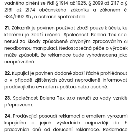
vadného plnění se řídí § 1914 až 1925, § 2099 až 2117 a §
2161 až 2174 občanského zákoníku a zákonem č.
634/1992 Sb., o ochraně spotřebitele.
21.
Zákazník je povinen používat zboží pouze k účelu, ke
kterému je zboží určeno. Společnost Bolena Tex s.r.o.
neručí za škody způsobené chybným zpracováním či
neodbornou manipulací. Nedostatečná péče o výrobek
může způsobit, že reklamace bude vyhodnocena jako
neoprávněná.
22.
Kupující je povinen dodané zboží řádně prohlédnout
a v případě zjištěných závad neprodleně informovat
prodávajícího e-mailem, poštou, nebo osobně.
23.
Společnost Bolena Tex s.r.o neručí za vady vzniklé
přepravcem.
24.
Prodávající posoudí reklamaci a emailem vyrozumí
kupujícího o jejích výsledcích nejpozději do 5
pracovních dnů od doručení reklamace. Reklamace