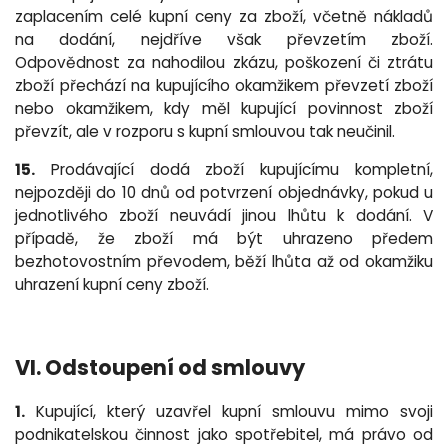
zaplacením celé kupní ceny za zboží, včetně nákladů
na dodání, nejdříve však převzetím zboží.
Odpovědnost za nahodilou zkázu, poškození či ztrátu
zboží přechází na kupujícího okamžikem převzetí zboží
nebo okamžikem, kdy měl kupující povinnost zboží
převzít, ale v rozporu s kupní smlouvou tak neučinil.
15.
Prodávající dodá zboží kupujícímu kompletní,
nejpozději do 10 dnů od potvrzení objednávky, pokud u
jednotlivého zboží neuvádí jinou lhůtu k dodání. V
případě, že zboží má být uhrazeno předem
bezhotovostním převodem, běží lhůta až od okamžiku
uhrazení kupní ceny zboží.
VI. Odstoupení od smlouvy
1.
Kupující, který uzavřel kupní smlouvu mimo svoji
podnikatelskou činnost jako spotřebitel, má právo od