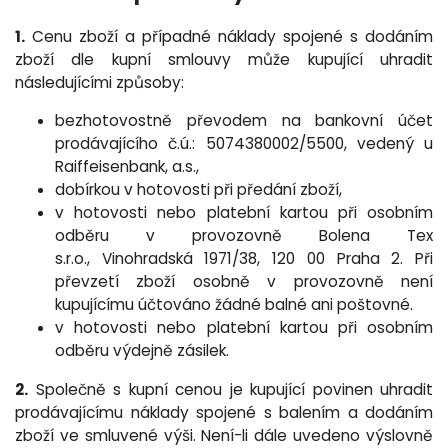
1.
Cenu zboží a případné náklady spojené s dodáním
zboží dle kupní smlouvy může kupující uhradit
následujícími způsoby:
bezhotovostně převodem na bankovní účet
prodávajícího
č.ú.: 5074380002/5500
, vedený u
Raiffeisenbank, a.s.,
dobírkou v hotovosti při předání zboží,
v hotovosti nebo platební kartou při osobním
odběru v provozovně Bolena Tex
s.r.o.,
Vinohradská 1971/38
, 120 00 Praha 2. Při
převzetí zboží osobně v provozovně není
kupujícímu účtováno žádné balné ani poštovné.
v hotovosti nebo platební kartou při osobním
odběru výdejně zásilek.
2.
Společně s kupní cenou je kupující povinen uhradit
prodávajícímu náklady spojené s balením a dodáním
zboží ve smluvené výši. Není-li dále uvedeno výslovně