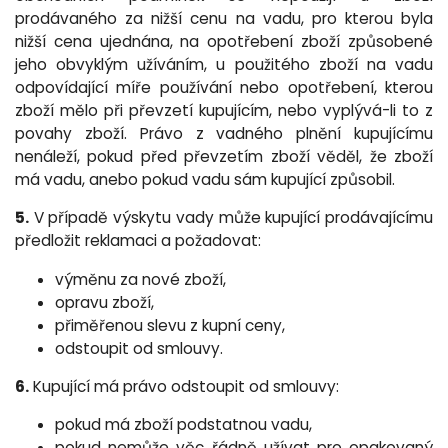
prodávaného za nižší cenu na vadu, pro kterou byla
nižší cena ujednána, na opotřebení zboží způsobené
jeho obvyklým užíváním, u použitého zboží na vadu
odpovídající míře používání nebo opotřebení, kterou
zboží mělo při převzetí kupujícím, nebo vyplývá-li to z
povahy zboží. Právo z vadného plnění kupujícímu
nenáleží, pokud před převzetím zboží věděl, že zboží
má vadu, anebo pokud vadu sám kupující způsobil.
5.
V případě výskytu vady může kupující prodávajícímu
předložit reklamaci a požadovat:
výměnu za nové zboží,
opravu zboží,
přiměřenou slevu z kupní ceny,
odstoupit od smlouvy.
6.
Kupující má právo odstoupit od smlouvy:
pokud má zboží podstatnou vadu,
pokud nemůže věc řádně užívat pro opakovaný