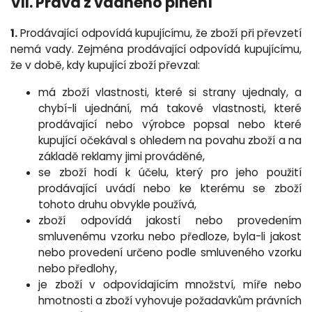
VII. Práva z vadného plnění
1.
Prodávající odpovídá kupujícímu, že zboží při převzetí
nemá vady. Zejména prodávající odpovídá kupujícímu,
že v době, kdy kupující zboží převzal:
má zboží vlastnosti, které si strany ujednaly, a
chybí-li ujednání, má takové vlastnosti, které
prodávající nebo výrobce popsal nebo které
kupující očekával s ohledem na povahu zboží a na
základě reklamy jimi prováděné,
se zboží hodí k účelu, který pro jeho použití
prodávající uvádí nebo ke kterému se zboží
tohoto druhu obvykle používá,
zboží odpovídá jakostí nebo provedením
smluvenému vzorku nebo předloze, byla-li jakost
nebo provedení určeno podle smluveného vzorku
nebo předlohy,
je zboží v odpovídajícím množství, míře nebo
hmotnosti a
zboží vyhovuje požadavkům právních