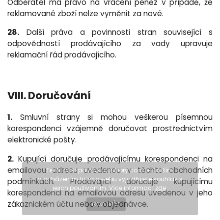
Odběratel má právo na vrácení peněz v případě, že
reklamované zboží nelze vyměnit za nové.
28.
Další práva a povinnosti stran související s
odpovědností prodávajícího za vady upravuje
reklamační řád prodávajícího.
VIII. Doručování
1.
Smluvní strany si mohou veškerou písemnou
korespondenci vzájemně doručovat prostřednictvím
elektronické pošty.
2.
Kupující doručuje prodávajícímu korespondenci na
emailovou adresu uvedenou v těchto obchodních
Tento web používá soubory cookie. Dalším
procházením tohoto webu vyjadřujete souhlas s
podmínkách. Prodávající doručuje kupujícímu
jejich používáním. Více informací
zde
.
korespondenci na emailovou adresu uvedenou v jeho
zákaznickém účtu nebo v objednávce.
ROZUMÍM