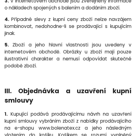
3.
V internetovém obchodě jsou zveřejněny informace
o nákladech spojených s balením a dodáním zboží.
4.
Případné slevy z kupní ceny zboží nelze navzájem
kombinovat, nedohodne-li se prodávající s kupujícím
jinak.
5.
Zboží a jeho hlavní vlastnosti jsou uvedeny v
internetovém obchodě. Obrázky u zboží mají pouze
ilustrativní charakter a nemusí odpovídat skutečné
podobě zboží.
III. Objednávka a uzavření kupní
smlouvy
1.
Kupující podává prodávajícímu návrh na uzavření
kupní smlouvy vybráním zboží z nabídky prodávajícího
na e-shopu www.bolenatex.cz a jeho následným
vložením do košíku. Košíkem se rozumí vyplněný