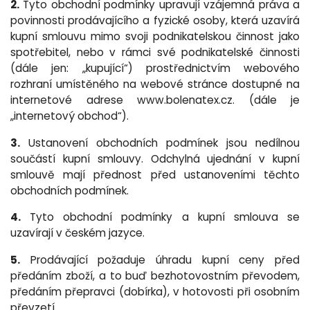
2.
Tyto obchodní podmínky upravují vzájemná práva a
povinnosti prodávajícího a fyzické osoby, která uzavírá
kupní smlouvu mimo svoji podnikatelskou činnost jako
spotřebitel, nebo v rámci své podnikatelské činnosti
(dále jen: „kupující“) prostřednictvím webového
rozhraní umístěného na webové stránce dostupné na
internetové adrese www.bolenatex.cz. (dále je
„internetový obchod“).
3.
Ustanovení obchodních podmínek jsou nedílnou
součástí kupní smlouvy. Odchylná ujednání v kupní
smlouvě mají přednost před ustanoveními těchto
obchodních podmínek.
4.
Tyto obchodní podmínky a kupní smlouva se
uzavírají v českém jazyce.
5.
Prodávající požaduje úhradu kupní ceny před
předáním zboží, a to buď bezhotovostním převodem,
předáním přepravci (dobírka), v hotovosti při osobním
převzetí.