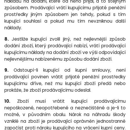
nákladů na dodání, které od něho přijal, a to stejným
způsobem. Prodávající vrátí kupujícímu přijaté peněžní
prostředky jiným způsobem jen tehdy, pokud s tím
kupující souhlasí a pokud mu tím nevzniknou další
náklady.
8.
Jestliže kupující zvolil jiný, než nejlevnější způsob
dodání zboží, který prodávající nabízí, vrátí prodávající
kupujícímu náklady na dodání zboží ve výši odpovídající
nejlevnějšímu nabízenému způsobu dodání zboží.
9.
Odstoupí-li kupující od kupní smlouvy, není
prodávající povinen vrátit přijaté peněžní prostředky
kupujícímu dříve, než mu kupující zboží předá nebo
prokáže, že zboží prodávajícímu odeslal.
10.
Zboží musí vrátit kupující prodávajícímu
nepoškozené, neopotřebené a neznečištěné a je-li to
možné, v původním obalu. Nárok na náhradu škody
vzniklé na zboží je prodávající oprávněn jednostranně
započíst proti nároku kupujícího na vrácení kupní ceny.