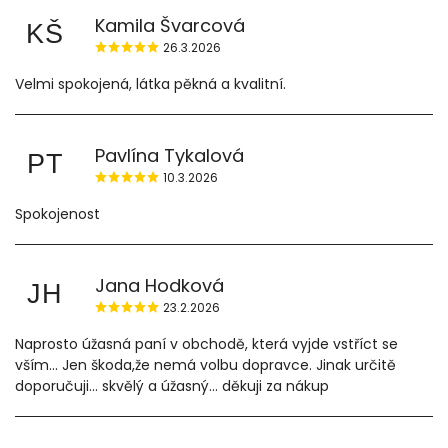
Kamila Švarcová
KŠ
26.3.2026
Velmi spokojená, látka pěkná a kvalitní.
Pavlína Tykalová
PT
10.3.2026
Spokojenost
Jana Hodková
JH
23.2.2026
Naprosto úžasná paní v obchodě, která vyjde vstříct se
vším... Jen škoda,že nemá volbu dopravce. Jinak určitě
doporučuji... skvělý a úžasný... děkuji za nákup