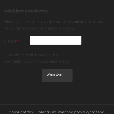
Odebírat newsletter
Vložte svůj e-mail a my vám budeme zasílat informace o
nových produktech na našem e-shopu.
E-mail
Vložením e-mailu souhlasíte s
podmínkami ochrany osobních údajů
PŘIHLÁSIT SE
Copyright 2026
Bolena Tex
. Všechna práva vyhrazena.