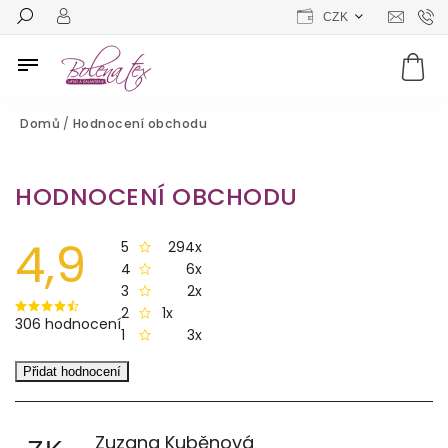
CZK
Domů
/
Hodnocení obchodu
HODNOCENÍ OBCHODU
4,9
294x
5
6x
4
2x
3
1x
2
306 hodnocení
3x
1
Přidat hodnocení
Zuzana Kuběnová