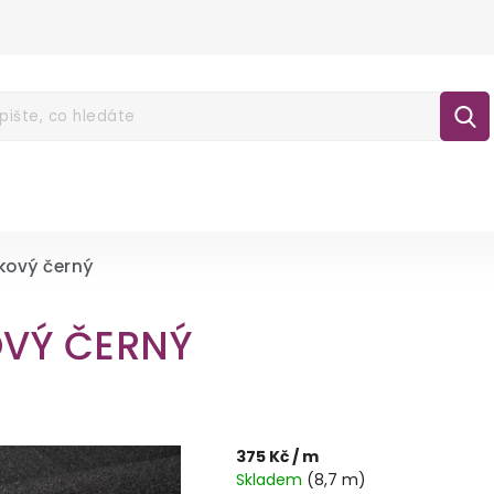
É POUKAZY
NOVINKY
LÁTKY
GALA
lášení
kový černý
OVÝ ČERNÝ
375 Kč
/ m
Skladem
(8,7 m)