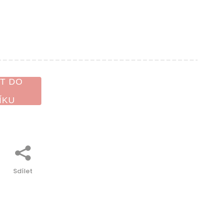
T DO
ÍKU
Sdílet