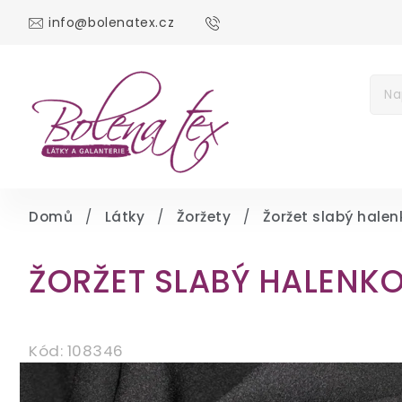
info@bolenatex.cz
DOMŮ
DÁRKOV
Měna
(CZK)
Přih
Domů
/
Látky
/
Žoržety
/
Žoržet slabý halen
ŽORŽET SLABÝ HALENK
Kód:
108346