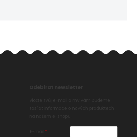
Odebírat newsletter
Vložte svůj e-mail a my vám budeme
zasílat informace o nových produktech
na našem e-shopu.
E-mail