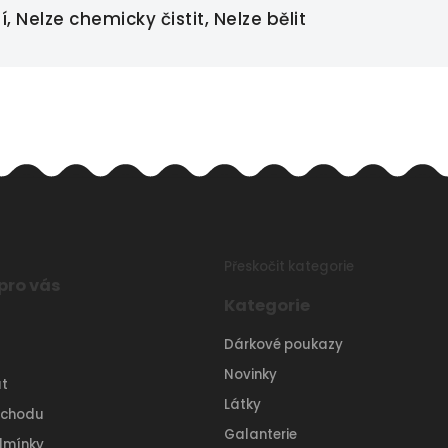
 Nelze chemicky čistit, Nelze bělit
Přeskočit kategorie
pro vás
Kategorie
Dárkové poukazy
Novinky
t
Látky
bchodu
Galanterie
dmínky