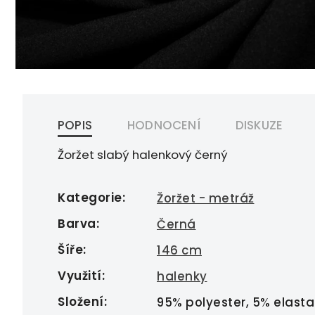
POPIS
HODNOCENÍ
DISKUZE
Žoržet slabý halenkový černý
Kategorie
:
Žoržet - metráž
Barva
:
Černá
Šíře
:
146 cm
Využití
:
halenky
Složení
:
95% polyester, 5% elasta