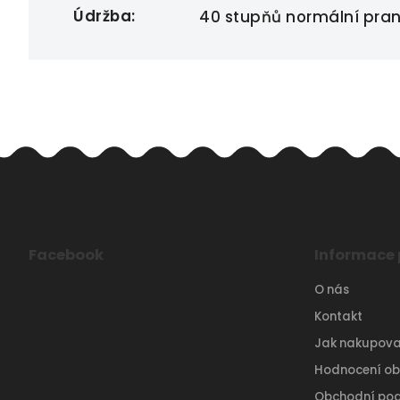
Údržba
:
40 stupňů normální praní,
Facebook
Informace 
O nás
Kontakt
Jak nakupova
Hodnocení o
Obchodní po