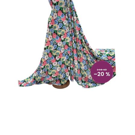
395 Kč
–20 %