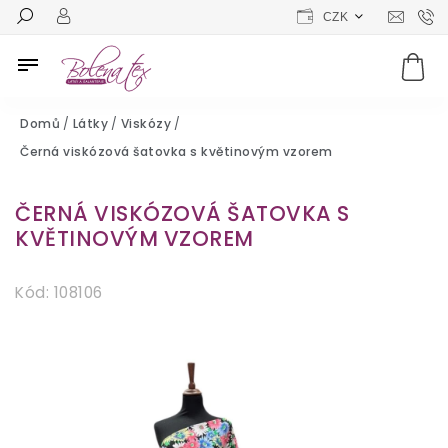
CZK
Domů
/
Látky
/
Viskózy
/
Černá viskózová šatovka s květinovým vzorem
ČERNÁ VISKÓZOVÁ ŠATOVKA S
KVĚTINOVÝM VZOREM
Kód:
108106