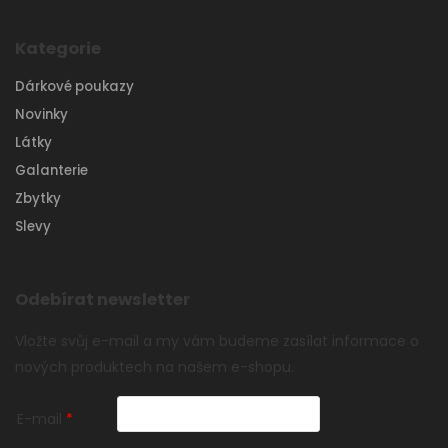
Kategorie
Dárkové poukazy
Novinky
Látky
Galanterie
Zbytky
Slevy
Odebírat newsletter
Vložte svůj e-mail a my vám budeme zasílat informace o
nových produktech na našem e-shopu.
E-mail