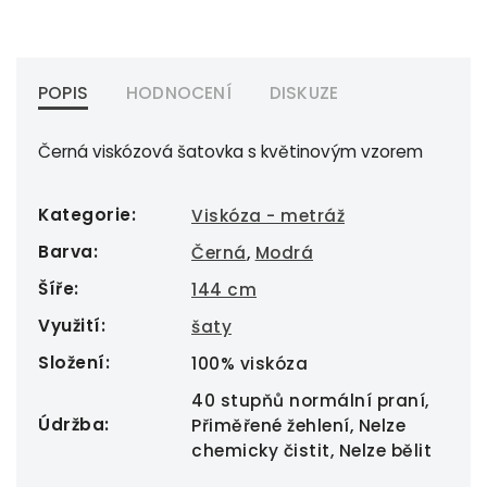
POPIS
HODNOCENÍ
DISKUZE
Černá viskózová šatovka s květinovým vzorem
Kategorie
:
Viskóza - metráž
Barva
:
Černá
,
Modrá
Šíře
:
144 cm
Využití
:
šaty
Složení
:
100% viskóza
40 stupňů normální praní,
Údržba
:
Přiměřené žehlení, Nelze
chemicky čistit, Nelze bělit