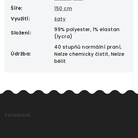
Šíře
:
150 cm
Využití
:
šaty
99% polyester, 1% elastan
Složení
:
(lycra)
40 stupňů normální praní,
Údržba
:
Nelze chemicky čistit, Nelze
bělit
Facebook