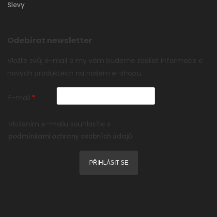
Slevy
Odebírat newsletter
Vložte svůj e-mail a my vám budeme zasílat informace o
nových produktech na našem e-shopu.
E-mail
Vložením e-mailu souhlasíte s
podmínkami ochrany osobních údajů
PŘIHLÁSIT SE