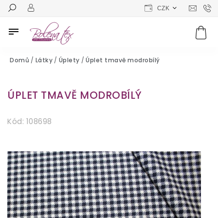
CZK
Domů
/
Látky
/
Úplety
/
Úplet tmavě modrobílý
ÚPLET TMAVĚ MODROBÍLÝ
Kód:
108698