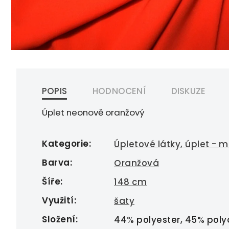
POPIS
HODNOCENÍ
DISKUZE
Úplet neonově oranžový
Kategorie
:
Úpletové látky, úplet - m
Barva
:
Oranžová
Šíře
:
148 cm
Využití
:
šaty
Složení
:
44% polyester, 45% polya