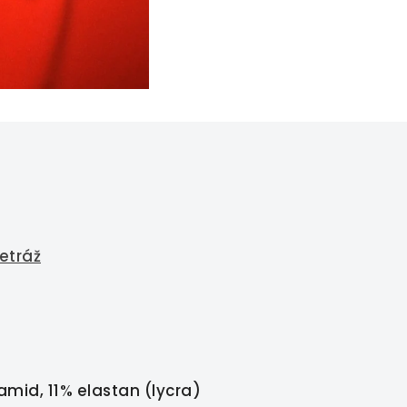
etráž
mid, 11% elastan (lycra)