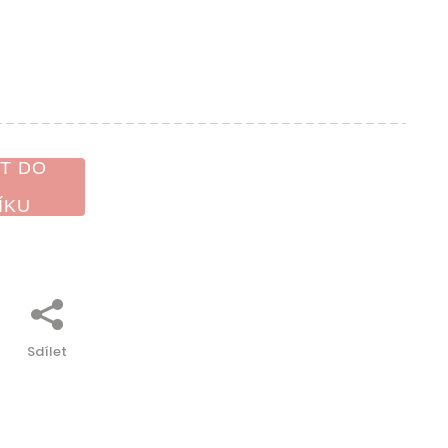
T DO
ÍKU
Sdílet