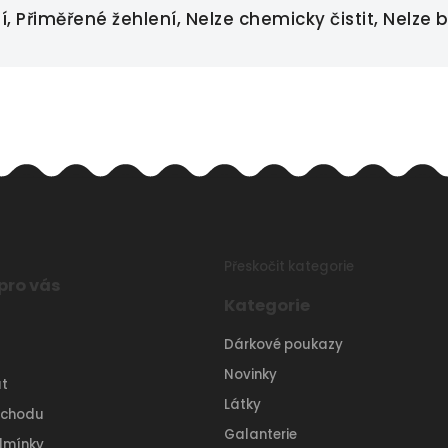
 Přiměřené žehlení, Nelze chemicky čistit, Nelze b
Přeskočit kategorie
pro vás
Kategorie
Dárkové poukazy
Novinky
t
Látky
bchodu
Galanterie
dmínky