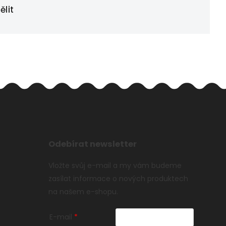
ělit
Odebírat newsletter
Vložte svůj e-mail a my vám budeme
zasílat informace o nových produktech
na našem e-shopu.
E-mail