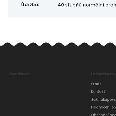
Údržba
:
40 stupňů normální praní,
Facebook
Informace 
O nás
Kontakt
Jak nakupova
Hodnocení o
Obchodní po