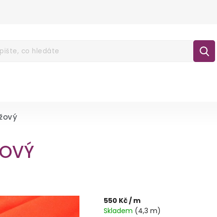
É POUKAZY
NOVINKY
LÁTKY
GALA
lášení
žový
ŽOVÝ
550 Kč
/ m
Skladem
(4,3 m)