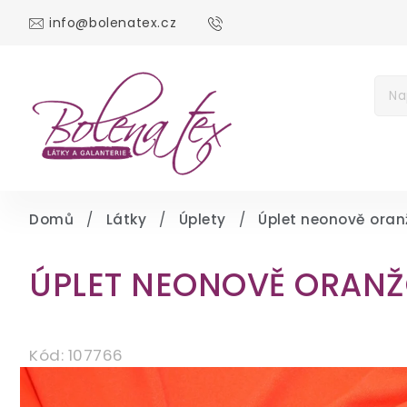
info@bolenatex.cz
DOMŮ
DÁRKOV
Měna
(CZK)
Přih
Domů
/
Látky
/
Úplety
/
Úplet neonově oran
ÚPLET NEONOVĚ ORAN
Kód:
107766