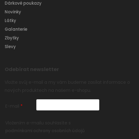
Dárkové poukazy
Novinky
Látky
Galanterie
Zbytky
Slevy
Odebírat newsletter
Vložte svůj e-mail a my vám budeme zasílat informace o
nových produktech na našem e-shopu.
E-mail
Vložením e-mailu souhlasíte s
podmínkami ochrany osobních údajů