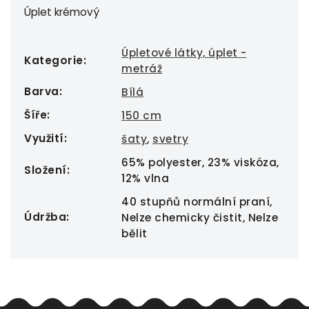
Úplet krémový
Úpletové látky, úplet -
Kategorie
:
metráž
Barva
:
Bílá
Šíře
:
150 cm
Využití
:
šaty
,
svetry
65% polyester, 23% viskóza,
Složení
:
12% vlna
40 stupňů normální praní,
Údržba
:
Nelze chemicky čistit, Nelze
bělit