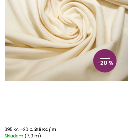
395 Kč
–20 %
395 Kč
–20 %
316 Kč
/ m
Skladem
(7,9 m)