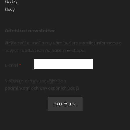
Zbytky
Slevy
Odebírat newsletter
Vložte svůj e-mail a my vám budeme zasílat informace o
nových produktech na našem e-shopu.
E-mail
Vložením e-mailu souhlasíte s
podmínkami ochrany osobních údajů
PŘIHLÁSIT SE