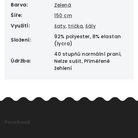
Barva
:
Zelená
Šíře
:
150 cm
Využití
:
šaty
,
trička
,
šály
92% polyester, 8% elastan
Složení
:
(lycra)
40 stupňů normální praní,
Údržba
:
Nelze sušit, Přiměřené
žehlení
Facebook