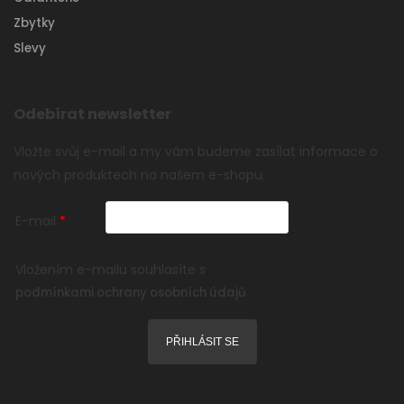
Zbytky
Slevy
Odebírat newsletter
Vložte svůj e-mail a my vám budeme zasílat informace o
nových produktech na našem e-shopu.
E-mail
Vložením e-mailu souhlasíte s
podmínkami ochrany osobních údajů
PŘIHLÁSIT SE