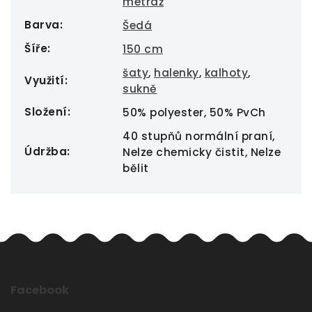
metráž
Barva
:
Šedá
Šíře
:
150 cm
šaty
,
halenky
,
kalhoty
,
Využití
:
sukně
Složení
:
50% polyester, 50% PvCh
40 stupňů normální praní,
Údržba
:
Nelze chemicky čistit, Nelze
bělit
Facebook