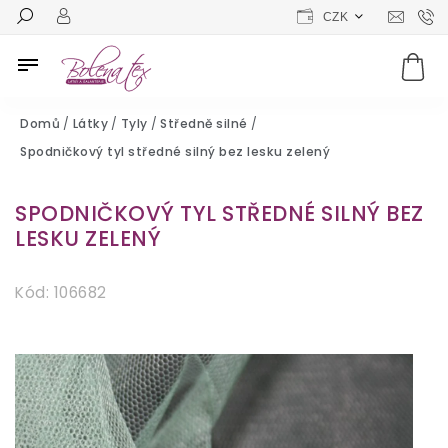
CZK
Domů
/
Látky
/
Tyly
/
Středně silné
/
Spodničkový tyl středné silný bez lesku zelený
SPODNIČKOVÝ TYL STŘEDNÉ SILNÝ BEZ
LESKU ZELENÝ
Kód:
106682