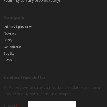
Podmínky ochrany osobních údajů
Kategorie
Dárkové poukazy
Novinky
Látky
Galanterie
Zbytky
Slevy
Odebírat newsletter
Vložte svůj e-mail a my vám budeme zasílat informace o
nových produktech na našem e-shopu.
E-mail