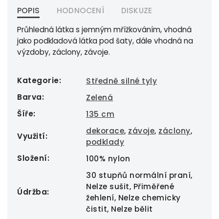
POPIS
HODNOCENÍ
DISKUZE
Průhledná látka s jemným mřížkováním, vhodná
jako podkladová látka pod šaty, dále vhodná na
výzdoby, záclony, závoje.
Kategorie
:
Středně silné tyly
Barva
:
Zelená
Šíře
:
135 cm
dekorace
,
závoje
,
záclony
,
Využití
:
podklady
Složení
:
100% nylon
30 stupňů normální praní,
Nelze sušit, Přiměřené
Údržba
:
žehlení, Nelze chemicky
čistit, Nelze bělit