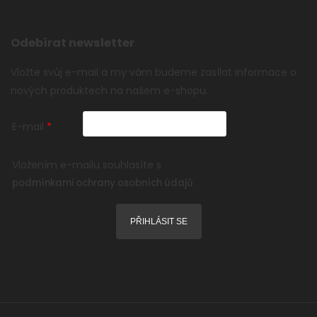
Odebírat newsletter
Vložte svůj e-mail a my vám budeme zasílat informace o
nových produktech na našem e-shopu.
E-mail
Vložením e-mailu souhlasíte s
podmínkami ochrany osobních údajů
PŘIHLÁSIT SE