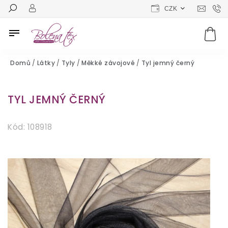
CZK
Domů
/
Látky
/
Tyly
/
Měkké závojové
/
Tyl jemný černý
TYL JEMNÝ ČERNÝ
Kód:
108918