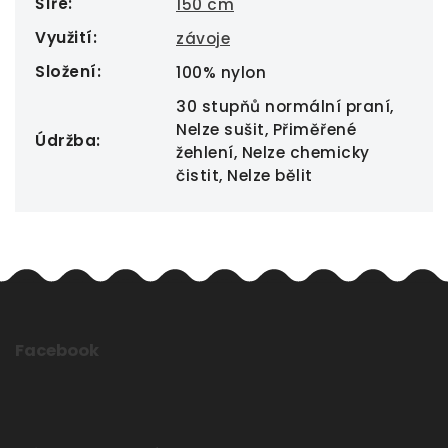
Šíře
:
150 cm
Využití
:
závoje
Složení
:
100% nylon
30 stupňů normální praní,
Nelze sušit, Přiměřené
Údržba
:
žehlení, Nelze chemicky
čistit, Nelze bělit
Facebook