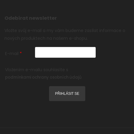
Odebírat newsletter
Vložte svůj e-mail a my vám budeme zasílat informace o
nových produktech na našem e-shopu.
E-mail
Vložením e-mailu souhlasíte s
podmínkami ochrany osobních údajů
PŘIHLÁSIT SE