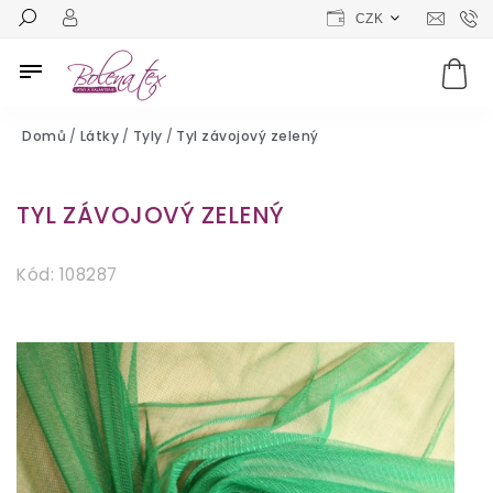
CZK
Domů
/
Látky
/
Tyly
/
Tyl závojový zelený
TYL ZÁVOJOVÝ ZELENÝ
Kód:
108287