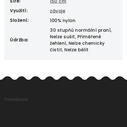
Šíře
:
150 cm
Využití
:
závoje
Složení
:
100% nylon
30 stupňů normální praní,
Nelze sušit, Přiměřené
Údržba
:
žehlení, Nelze chemicky
čistit, Nelze bělit
Facebook