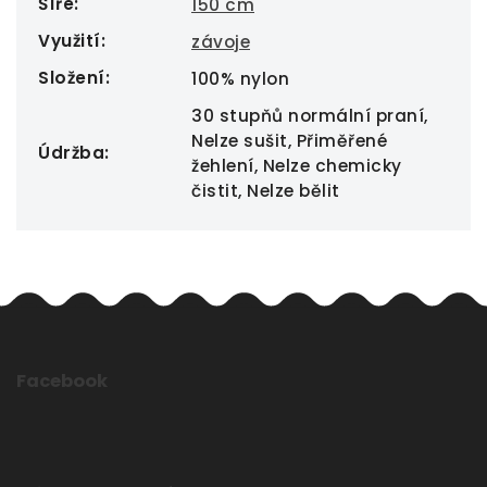
Šíře
:
150 cm
Využití
:
závoje
Složení
:
100% nylon
30 stupňů normální praní,
Nelze sušit, Přiměřené
Údržba
:
žehlení, Nelze chemicky
čistit, Nelze bělit
Facebook