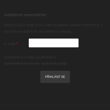
Odebírat newsletter
Vložte svůj e-mail a my vám budeme zasílat informace o
nových produktech na našem e-shopu.
E-mail
Vložením e-mailu souhlasíte s
podmínkami ochrany osobních údajů
PŘIHLÁSIT SE