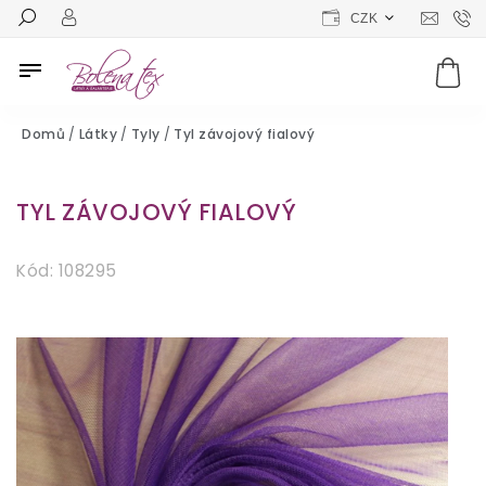
CZK
Domů
/
Látky
/
Tyly
/
Tyl závojový fialový
TYL ZÁVOJOVÝ FIALOVÝ
Kód:
108295