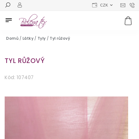
CZK
Domů
/
Látky
/
Tyly
/
Tyl růžový
TYL RŮŽOVÝ
Kód:
107407