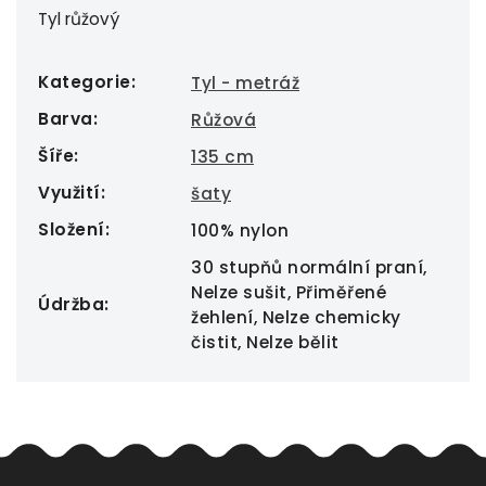
Tyl růžový
Kategorie
:
Tyl - metráž
Barva
:
Růžová
Šíře
:
135 cm
Využití
:
šaty
Složení
:
100% nylon
30 stupňů normální praní,
Nelze sušit, Přiměřené
Údržba
:
žehlení, Nelze chemicky
čistit, Nelze bělit