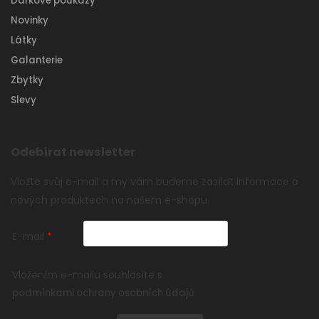
Dárkové poukazy
Novinky
Látky
Galanterie
Zbytky
Slevy
Odebírat newsletter
Vložte svůj e-mail a my vám budeme zasílat informace o
nových produktech na našem e-shopu.
E-mail
Vložením e-mailu souhlasíte s
podmínkami ochrany osobních údajů