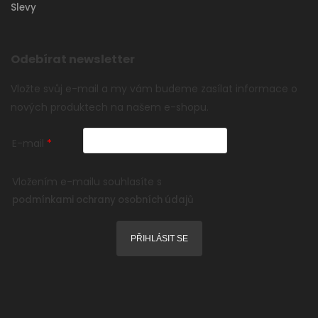
Slevy
Odebírat newsletter
Vložte svůj e-mail a my vám budeme zasílat informace o
nových produktech na našem e-shopu.
E-mail
Vložením e-mailu souhlasíte s
podmínkami ochrany osobních údajů
PŘIHLÁSIT SE