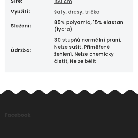
Šíře
:
150 cm
Využití
:
šaty
,
dresy
,
trička
85% polyamid, 15% elastan
Složení
:
(lycra)
30 stupňů normální praní,
Nelze sušit, Přiměřené
Údržba
:
žehlení, Nelze chemicky
čistit, Nelze bělit
Facebook