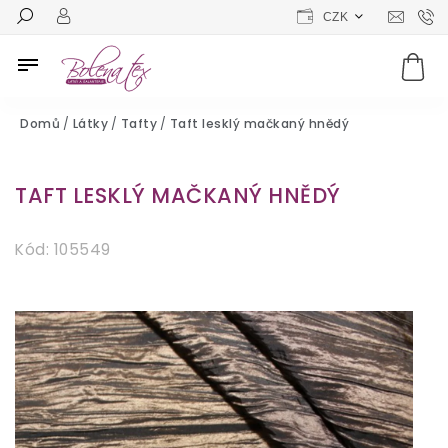
CZK
Domů
/
Látky
/
Tafty
/
Taft lesklý mačkaný hnědý
TAFT LESKLÝ MAČKANÝ HNĚDÝ
Kód:
105549