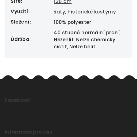
Šíře
:
135 cm
Využití
:
šaty
,
historické kostýmy
Složení
:
100% polyester
40 stupňů normální praní,
Údržba
:
Nežehlit, Nelze chemicky
čistit, Nelze bělit
Facebook
Informace pro vás