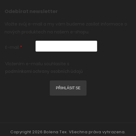
Odebírat newsletter
Vložte svůj e-mail a my vám budeme zasílat informace o
nových produktech na našem e-shopu.
E-mail
Vložením e-mailu souhlasíte s
podmínkami ochrany osobních údajů
PŘIHLÁSIT SE
Copyright 2026
Bolena Tex
. Všechna práva vyhrazena.