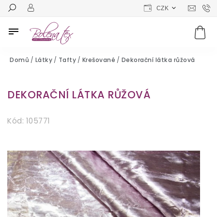
CZK
Domů
/
Látky
/
Tafty
/
Krešované
/
Dekorační látka růžová
DEKORAČNÍ LÁTKA RŮŽOVÁ
Kód:
105771