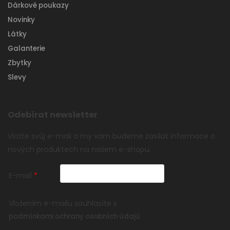
Dárkové poukazy
Novinky
Látky
Galanterie
Zbytky
Slevy
Odebírat newsletter
Vložte svůj e-mail a my vám budeme zasílat informace o
nových produktech na našem e-shopu.
E-mail
Vložením e-mailu souhlasíte s
podmínkami ochrany osobních údajů