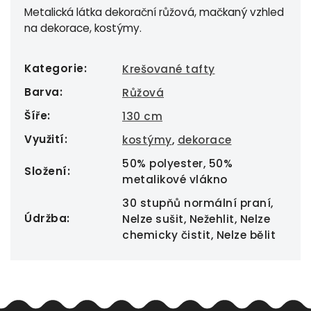
Metalická látka dekorační růžová, mačkaný vzhled
na dekorace, kostýmy.
Kategorie
:
Krešované tafty
Barva
:
Růžová
Šíře
:
130 cm
Využití
:
kostýmy
,
dekorace
50% polyester, 50%
Složení
:
metalikové vlákno
30 stupňů normální praní,
Údržba
:
Nelze sušit, Nežehlit, Nelze
chemicky čistit, Nelze bělit