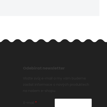
Odebírat newsletter
Vložte svůj e-mail a my vám budeme
zasílat informace o nových produktech
na našem e-shopu.
E-mail