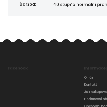
Údržba
:
40 stupňů normální praní,
Facebook
Informace 
O nás
Kontakt
Jak nakupova
Hodnocení o
Obchodní po