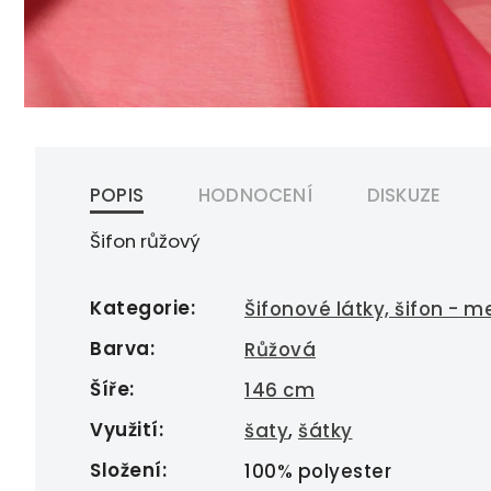
POPIS
HODNOCENÍ
DISKUZE
Šifon růžový
Kategorie
:
Šifonové látky, šifon - m
Barva
:
Růžová
Šíře
:
146 cm
Využití
:
šaty
,
šátky
Složení
:
100% polyester