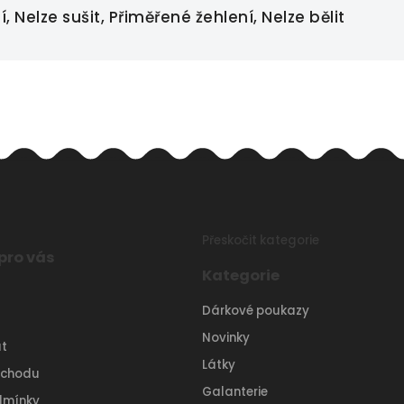
 Nelze sušit, Přiměřené žehlení, Nelze bělit
Přeskočit kategorie
pro vás
Kategorie
Dárkové poukazy
Novinky
t
Látky
bchodu
Galanterie
dmínky