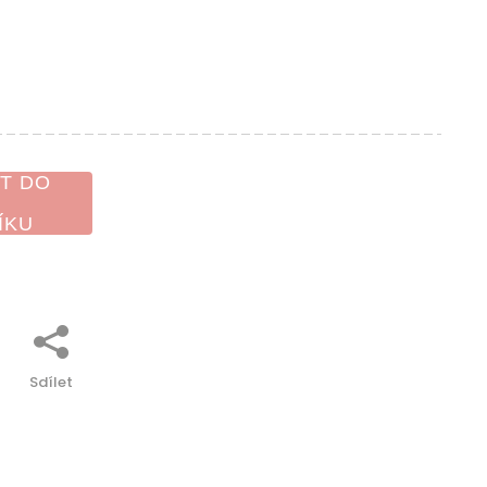
T DO
ÍKU
Sdílet