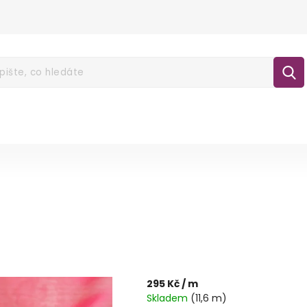
É POUKAZY
NOVINKY
LÁTKY
GALA
lášení
295 Kč
/ m
Skladem
(11,6 m)