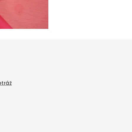
etráž