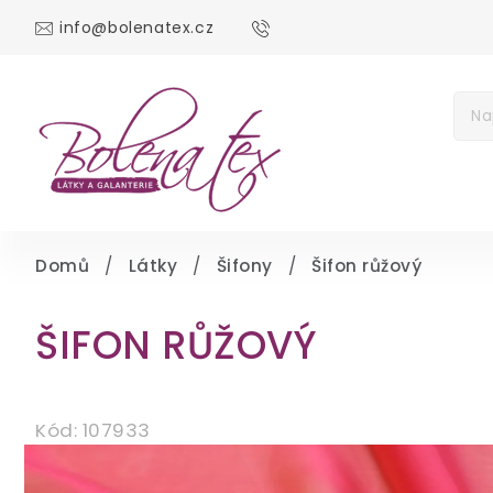
info@bolenatex.cz
DOMŮ
DÁRKOV
Měna
(CZK)
Přih
Domů
/
Látky
/
Šifony
/
Šifon růžový
ŠIFON RŮŽOVÝ
Kód:
107933