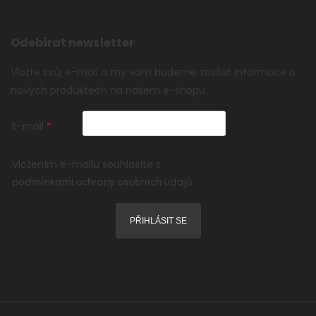
Odebírat newsletter
Vložte svůj e-mail a my vám budeme zasílat informace o
nových produktech na našem e-shopu.
E-mail
Vložením e-mailu souhlasíte s
podmínkami ochrany osobních údajů
PŘIHLÁSIT SE