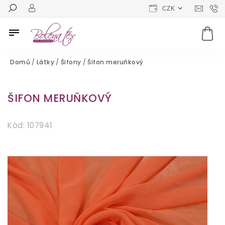
CZK
Domů
/
Látky
/
Šifony
/
Šifon meruňkový
ŠIFON MERUŇKOVÝ
Kód:
107941