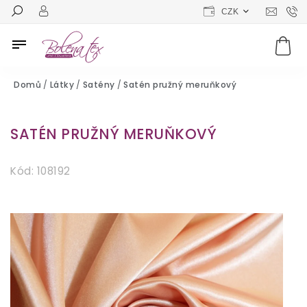
CZK
Domů
/
Látky
/
Satény
/
Satén pružný meruňkový
SATÉN PRUŽNÝ MERUŇKOVÝ
Kód:
108192