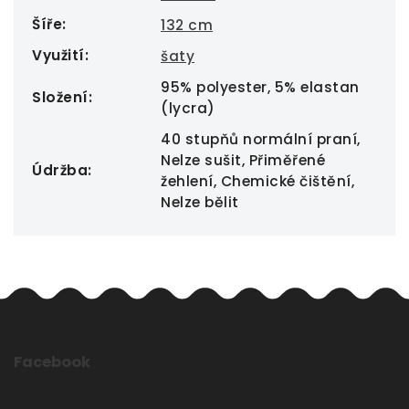
Šíře
:
132 cm
Využití
:
šaty
95% polyester, 5% elastan
Složení
:
(lycra)
40 stupňů normální praní,
Nelze sušit, Přiměřené
Údržba
:
žehlení, Chemické čištění,
Nelze bělit
Facebook