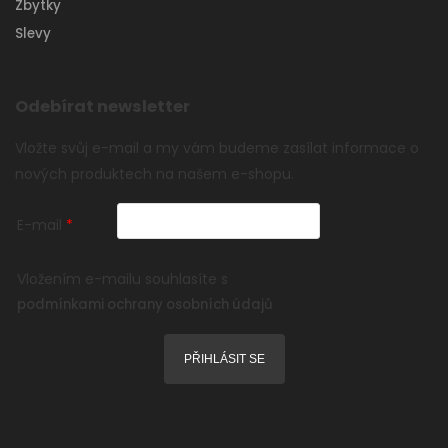
Zbytky
Slevy
Odebírat newsletter
Vložte svůj e-mail a my vám budeme zasílat informace o
nových produktech na našem e-shopu.
E-mail
Vložením e-mailu souhlasíte s
podmínkami ochrany osobních údajů
PŘIHLÁSIT SE