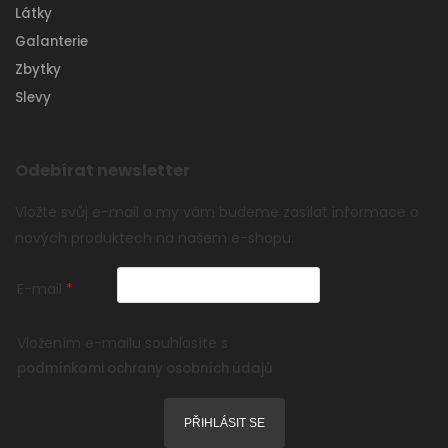
Látky
Galanterie
Zbytky
Slevy
Odebírat newsletter
Vložte svůj e-mail a my vám budeme zasílat informace o
nových produktech na našem e-shopu.
E-mail
Vložením e-mailu souhlasíte s
podmínkami ochrany osobních údajů
PŘIHLÁSIT SE