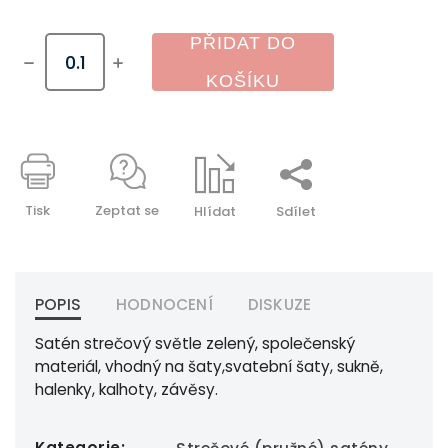
PŘIDAT DO
KOŠÍKU
Tisk
Zeptat se
Hlídat
Sdílet
POPIS
HODNOCENÍ
DISKUZE
Satén strečový světle zelený, společenský
materiál, vhodný na šaty,svatební šaty, sukně,
halenky, kalhoty, závěsy.
Kategorie
: