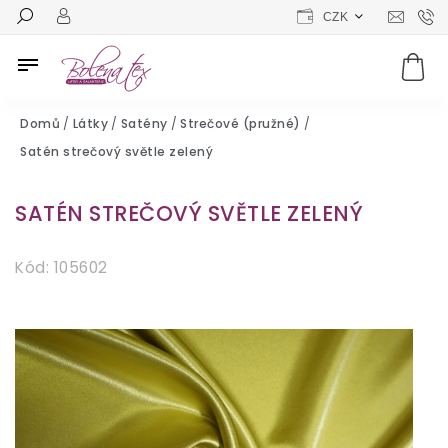
CZK
Domů
/
Látky
/
Satény
/
Strečové (pružné)
/
Satén strečový světle zelený
SATÉN STREČOVÝ SVĚTLE ZELENÝ
Kód:
105602