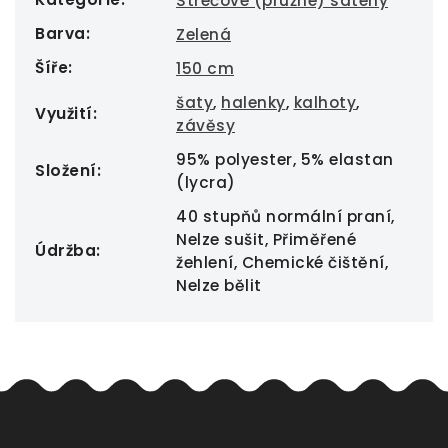
Strečové (pružné) satény
Barva
:
Zelená
Šíře
:
150 cm
šaty
,
halenky
,
kalhoty
,
Využití
:
závěsy
95% polyester, 5% elastan
Složení
:
(lycra)
40 stupňů normální praní,
Nelze sušit, Přiměřené
Údržba
:
žehlení, Chemické čištění,
Nelze bělit