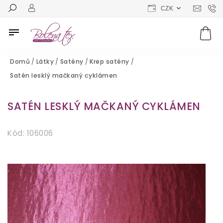
CZK
Domů
/
Látky
/
Satény
/
Krep satény
/
Satén lesklý mačkaný cyklámen
SATÉN LESKLÝ MAČKANÝ CYKLÁMEN
Kód:
106006