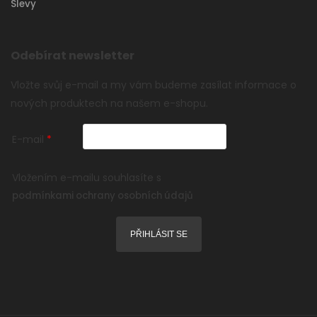
Slevy
Odebírat newsletter
Vložte svůj e-mail a my vám budeme zasílat informace o
nových produktech na našem e-shopu.
E-mail
Vložením e-mailu souhlasíte s
podmínkami ochrany osobních údajů
PŘIHLÁSIT SE