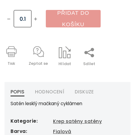
PŘIDAT DO
KOŠÍKU
Tisk
Zeptat se
Hlídat
Sdílet
POPIS
HODNOCENÍ
DISKUZE
Satén lesklý mačkaný cyklámen
Kategorie
:
Krep satény satény
Barva
:
Fialová