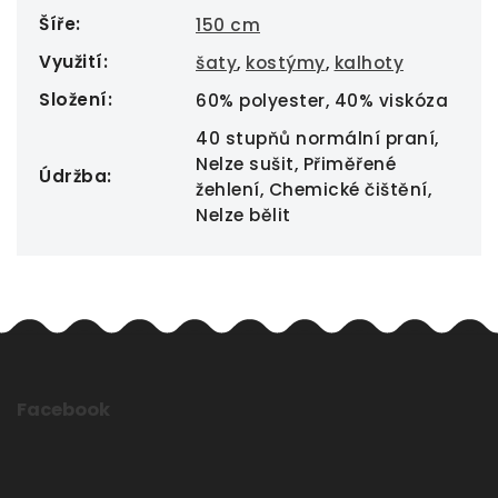
Šíře
:
150 cm
Využití
:
šaty
,
kostýmy
,
kalhoty
Složení
:
60% polyester, 40% viskóza
40 stupňů normální praní,
Nelze sušit, Přiměřené
Údržba
:
žehlení, Chemické čištění,
Nelze bělit
Facebook