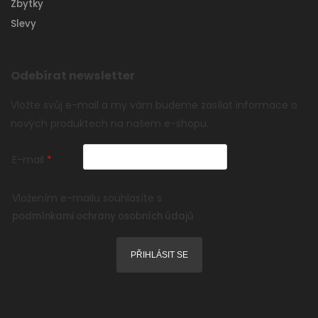
Zbytky
Slevy
Odebírat newsletter
Vložte svůj e-mail a my vám budeme zasílat informace o
nových produktech na našem e-shopu.
E-mail
Vložením e-mailu souhlasíte s
podmínkami ochrany osobních údajů
PŘIHLÁSIT SE