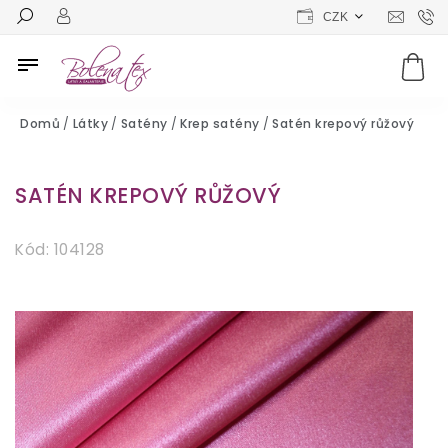
CZK
Domů
/
Látky
/
Satény
/
Krep satény
/
Satén krepový růžový
SATÉN KREPOVÝ RŮŽOVÝ
Kód:
104128