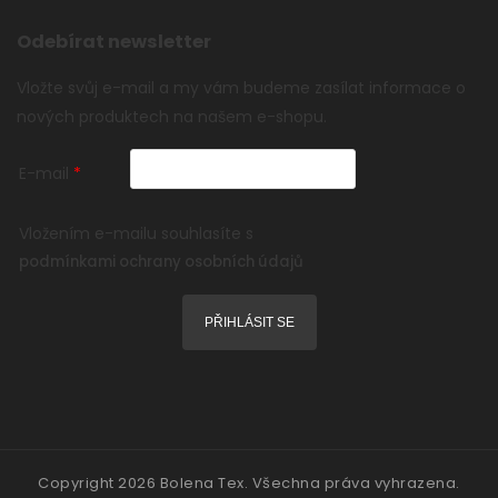
Odebírat newsletter
Vložte svůj e-mail a my vám budeme zasílat informace o
nových produktech na našem e-shopu.
E-mail
Vložením e-mailu souhlasíte s
podmínkami ochrany osobních údajů
PŘIHLÁSIT SE
Copyright 2026
Bolena Tex
. Všechna práva vyhrazena.