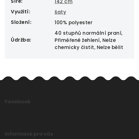
Šíře
:
142 cm
Využití
:
šaty
Složení
:
100% polyester
40 stupňů normální praní,
Údržba
:
Přiměřené žehlení, Nelze
chemicky čistit, Nelze bělit
Facebook
Informace pro vás