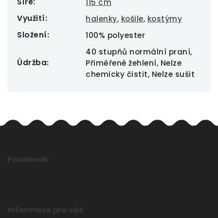
Šíře
:
115 cm
Využití
:
halenky
,
košile
,
kostýmy
Složení
:
100% polyester
40 stupňů normální praní,
Údržba
:
Přiměřené žehlení, Nelze
chemicky čistit, Nelze sušit
Facebook
Informace pro vás