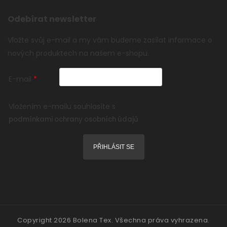
Odebírat newsletter
Vložte svůj e-mail a my vám budeme zasílat informace o
nových produktech na našem e-shopu.
E-mail
Vložením e-mailu souhlasíte s
podmínkami ochrany osobních údajů
PŘIHLÁSIT SE
Copyright 2026
Bolena Tex
. Všechna práva vyhrazena.