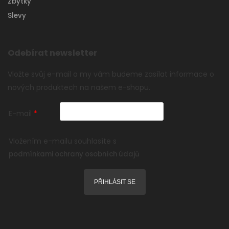
Zbytky
Slevy
Odebírat newsletter
Vložte svůj e-mail a my vám budeme zasílat informace o
nových produktech na našem e-shopu.
E-mail
Vložením e-mailu souhlasíte s
podmínkami ochrany osobních údajů
PŘIHLÁSIT SE