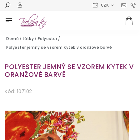
CZK
Domů
/
Látky
/
Polyester
/
Polyester jemný se vzorem kytek v oranžové barvě
POLYESTER JEMNÝ SE VZOREM KYTEK V
ORANŽOVÉ BARVĚ
Kód:
107102