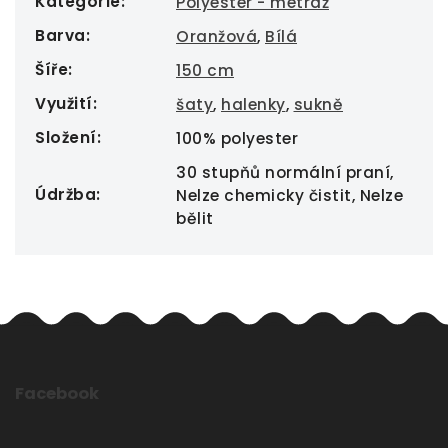
Kategorie
:
Polyester - metráž
Barva
:
Oranžová
,
Bílá
Šíře
:
150 cm
Využití
:
šaty
,
halenky
,
sukně
Složení
:
100% polyester
30 stupňů normální praní,
Údržba
:
Nelze chemicky čistit, Nelze
bělit
Facebook