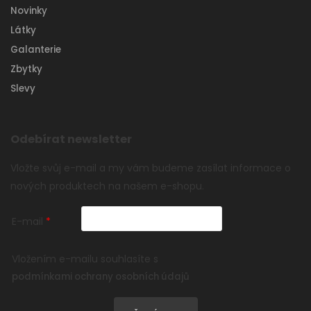
Novinky
Látky
Galanterie
Zbytky
Slevy
Odebírat newsletter
Vložte svůj e-mail a my vám budeme zasílat informace o
nových produktech na našem e-shopu.
E-mail
Vložením e-mailu souhlasíte s
podmínkami ochrany osobních údajů