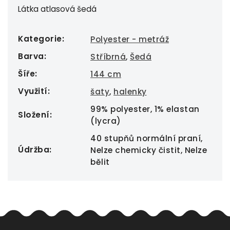
Látka atlasová šedá
Kategorie
:
Polyester - metráž
Barva
:
Stříbrná
,
Šedá
Šíře
:
144 cm
Využití
:
šaty
,
halenky
99% polyester, 1% elastan
Složení
:
(lycra)
40 stupňů normální praní,
Údržba
:
Nelze chemicky čistit, Nelze
bělit