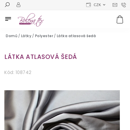
CZK
Domů
/
Látky
/
Polyester
/
Látka atlasová šedá
LÁTKA ATLASOVÁ ŠEDÁ
Kód:
108742