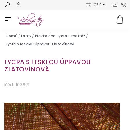
CZK
Domů
/
Látky
/
Plavkovina, lycra - metráž
/
Lycra s lesklou úpravou zlatovínová
LYCRA S LESKLOU ÚPRAVOU
ZLATOVÍNOVÁ
Kód:
103871