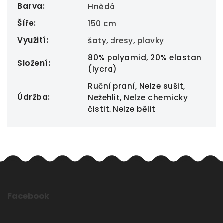
Barva
:
Hnědá
Šíře
:
150 cm
Využití
:
šaty
,
dresy
,
plavky
80% polyamid, 20% elastan
Složení
:
(lycra)
Ruční praní, Nelze sušit,
Údržba
:
Nežehlit, Nelze chemicky
čistit, Nelze bělit
Facebook