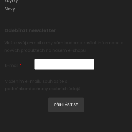
Zbytky
Slevy
Odebírat newsletter
Vložte svůj e-mail a my vám budeme zasílat informace o
nových produktech na našem e-shopu.
E-mail
Vložením e-mailu souhlasíte s
podmínkami ochrany osobních údajů
PŘIHLÁSIT SE