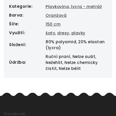
Kategorie
:
Plavkovina, lycra - metráž
Barva
:
Oranžová
Šíře
:
150 cm
Využití
:
šaty
,
dresy
,
plavky
80% polyamid, 20% elastan
Složení
:
(lycra)
Ruční praní, Nelze sušit,
Údržba
:
Nežehlit, Nelze chemicky
čistit, Nelze bělit
Facebook