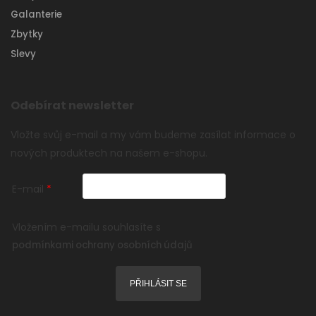
Galanterie
Zbytky
Slevy
Odebírat newsletter
Vložte svůj e-mail a my vám budeme zasílat informace o
nových produktech na našem e-shopu.
E-mail
Vložením e-mailu souhlasíte s
podmínkami ochrany osobních údajů
PŘIHLÁSIT SE