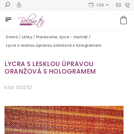
CZK
Domů
/
Látky
/
Plavkovina, lycra - metráž
/
Lycra s lesklou úpravou oranžová s hologramem
LYCRA S LESKLOU ÚPRAVOU
ORANŽOVÁ S HOLOGRAMEM
Kód:
103252