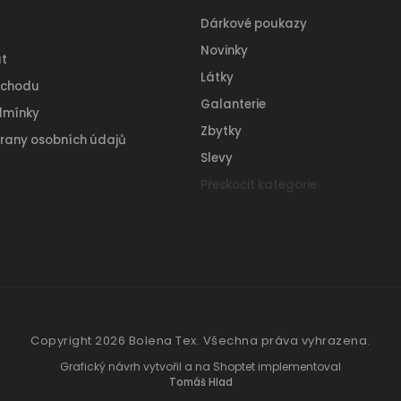
Dárkové poukazy
Novinky
t
Látky
bchodu
Galanterie
dmínky
Zbytky
rany osobních údajů
Slevy
Přeskočit kategorie
Copyright 2026
Bolena Tex
. Všechna práva vyhrazena.
Grafický návrh vytvořil a na Shoptet implementoval
Tomáš Hlad