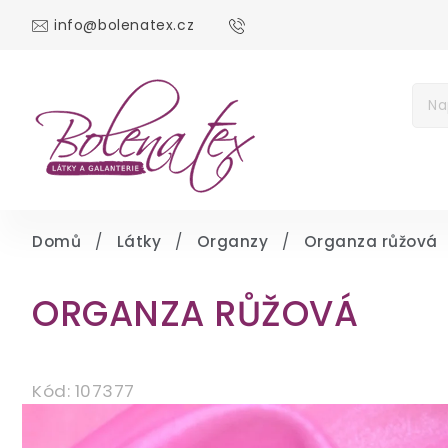
info@bolenatex.cz
DOMŮ
DÁRKOV
Měna
(CZK)
Přih
Domů
/
Látky
/
Organzy
/
Organza růžová
ORGANZA RŮŽOVÁ
Kód:
107377