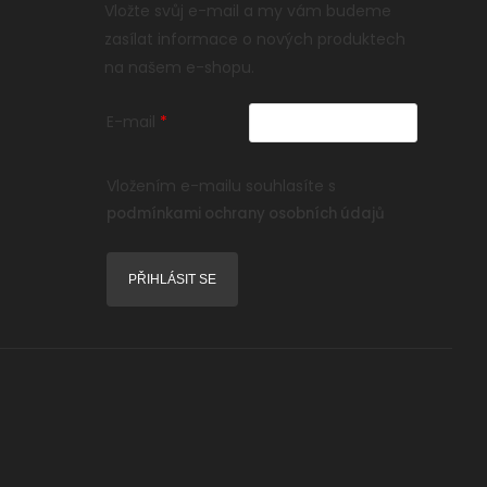
Vložte svůj e-mail a my vám budeme
zasílat informace o nových produktech
na našem e-shopu.
E-mail
Vložením e-mailu souhlasíte s
podmínkami ochrany osobních údajů
PŘIHLÁSIT SE