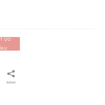
T DO
ÍKU
Sdílet