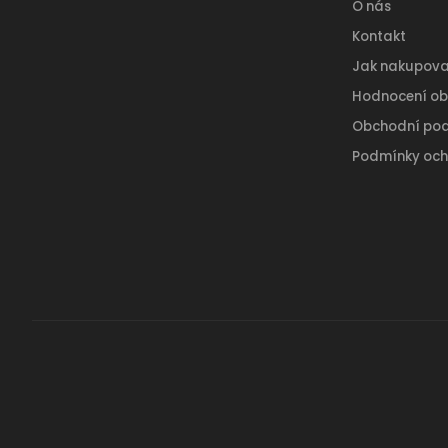
O nás
Kontakt
Jak nakupova
Hodnocení o
Obchodní po
Podmínky och