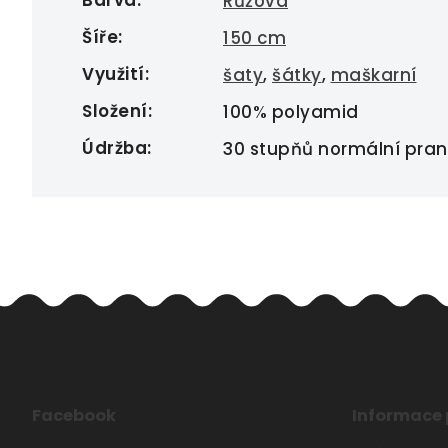
Barva
:
Růžová
Šíře
:
150 cm
Využití
:
šaty
,
šátky
,
maškarní
Složení
:
100% polyamid
Údržba
:
30 stupňů normální praní,
Facebook
Informace 