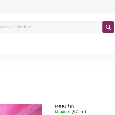
É POUKAZY
NOVINKY
LÁTKY
GALA
lášení
140 Kč
/ m
Skladem
(67,1 m)