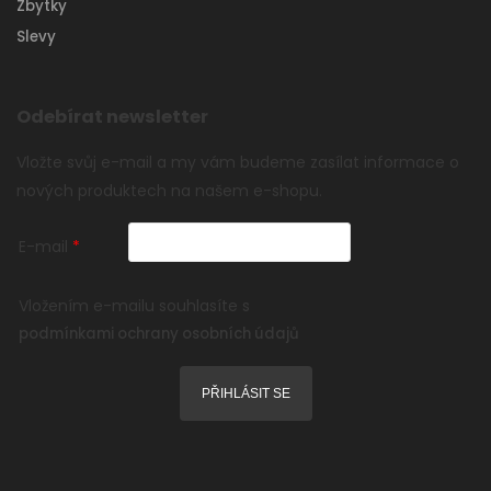
Zbytky
Slevy
Odebírat newsletter
Vložte svůj e-mail a my vám budeme zasílat informace o
nových produktech na našem e-shopu.
E-mail
Vložením e-mailu souhlasíte s
podmínkami ochrany osobních údajů
PŘIHLÁSIT SE