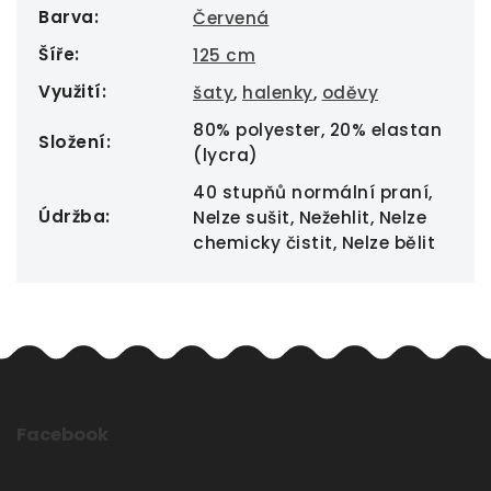
Barva
:
Červená
Šíře
:
125 cm
Využití
:
šaty
,
halenky
,
oděvy
80% polyester, 20% elastan
Složení
:
(lycra)
40 stupňů normální praní,
Údržba
:
Nelze sušit, Nežehlit, Nelze
chemicky čistit, Nelze bělit
Facebook