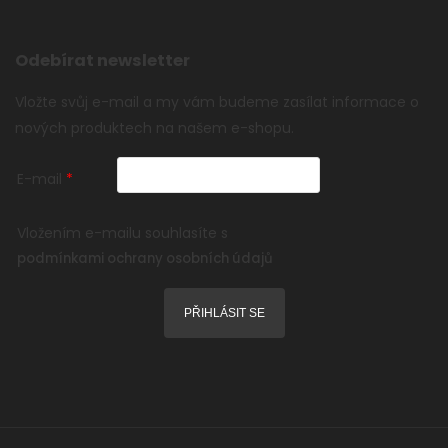
Odebírat newsletter
Vložte svůj e-mail a my vám budeme zasílat informace o
nových produktech na našem e-shopu.
E-mail
Vložením e-mailu souhlasíte s
podmínkami ochrany osobních údajů
PŘIHLÁSIT SE