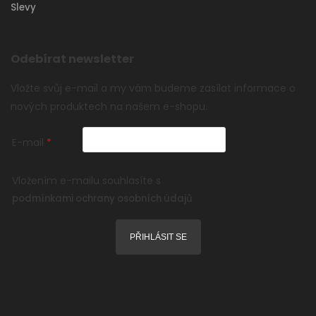
Slevy
Odebírat newsletter
Vložte svůj e-mail a my vám budeme zasílat informace o
nových produktech na našem e-shopu.
E-mail
Vložením e-mailu souhlasíte s
podmínkami ochrany osobních údajů
PŘIHLÁSIT SE