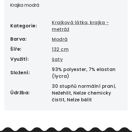
Krajka modrá
Krajková látka, krajka -
Kategorie
:
metráž
Barva
:
Modrá
Šíře
:
132 cm
Využití
:
šaty
93% polyester, 7% elastan
Složení
:
(lycra)
30 stupňů normální praní,
Údržba
:
Nežehlit, Nelze chemicky
čistit, Nelze bělit