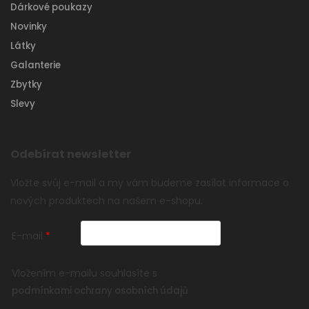
Dárkové poukazy
Novinky
Látky
Galanterie
Zbytky
Slevy
Odebírat newsletter
Vložte svůj e-mail a my vám budeme zasílat informace o
nových produktech na našem e-shopu.
E-mail
Vložením e-mailu souhlasíte s
podmínkami ochrany osobních údajů