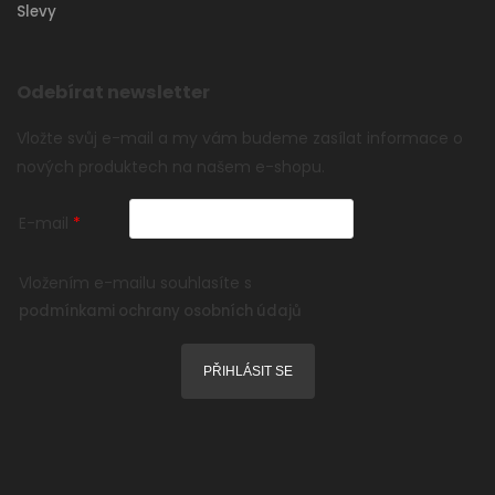
Slevy
Odebírat newsletter
Vložte svůj e-mail a my vám budeme zasílat informace o
nových produktech na našem e-shopu.
E-mail
Vložením e-mailu souhlasíte s
podmínkami ochrany osobních údajů
PŘIHLÁSIT SE