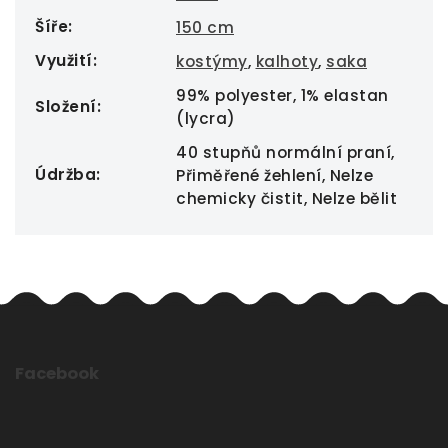
Šíře
:
150 cm
Využití
:
kostýmy
,
kalhoty
,
saka
99% polyester, 1% elastan
Složení
:
(lycra)
40 stupňů normální praní,
Údržba
:
Přiměřené žehlení, Nelze
chemicky čistit, Nelze bělit
Facebook