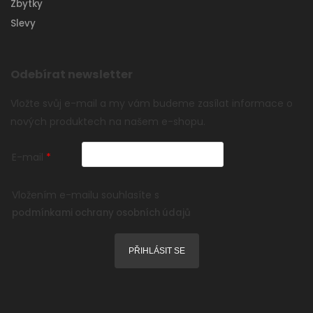
Zbytky
Slevy
Odebírat newsletter
Vložte svůj e-mail a my vám budeme zasílat informace o
nových produktech na našem e-shopu.
E-mail
Vložením e-mailu souhlasíte s
podmínkami ochrany osobních údajů
PŘIHLÁSIT SE