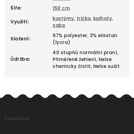
Šíře
:
150 cm
kostýmy
,
trička
,
kalhoty
,
Využití
:
saka
97% polyester, 3% elastan
Složení
:
(lycra)
40 stupňů normální praní,
Údržba
:
Přiměřené žehlení, Nelze
chemicky čistit, Nelze sušit
Facebook