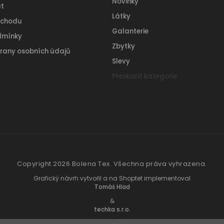
Novinky
t
Látky
bchodu
Galanterie
dmínky
Zbytky
rany osobních údajů
Slevy
Přeskočit kategorie
Copyright 2026
Bolena Tex
. Všechna práva vyhrazena.
Grafický návrh vytvořil a na Shoptet implementoval
Tomáš Hlad
&
techka s.r.o.