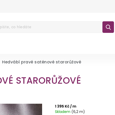
É POUKAZY
NOVINKY
LÁTKY
GALA
lášení
Hedvábí pravé saténové starorůžové
OVÉ STARORŮŽOVÉ
1 395 Kč
/ m
Skladem
(6,2 m)