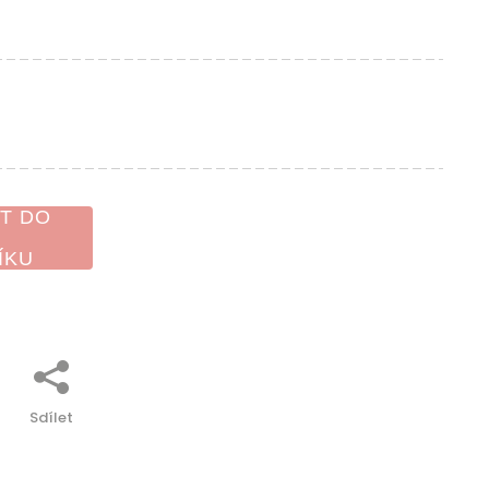
T DO
ÍKU
Sdílet