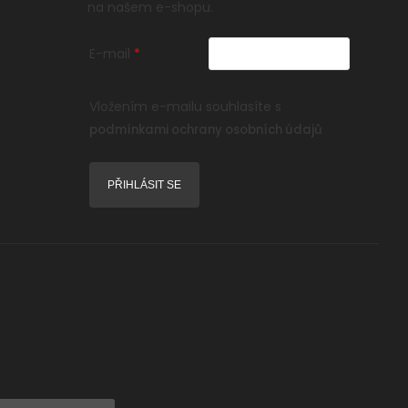
na našem e-shopu.
E-mail
Vložením e-mailu souhlasíte s
podmínkami ochrany osobních údajů
PŘIHLÁSIT SE