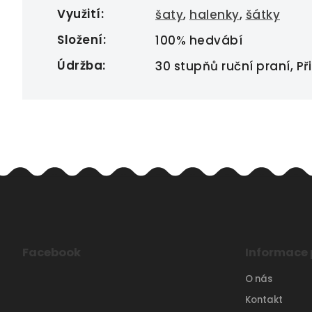
Využití
:
šaty
,
halenky
,
šátky
Složení
:
100% hedvábí
Údržba
:
30 stupňů ruční praní, Při
Facebook
Informace 
O nás
Kontakt