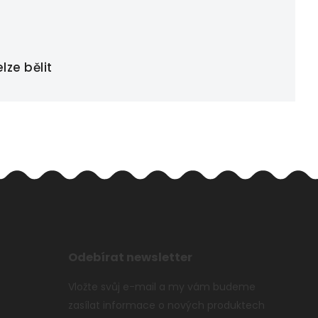
lze bělit
Odebírat newsletter
Vložte svůj e-mail a my vám budeme
zasílat informace o nových produktech