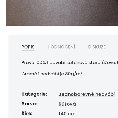
POPIS
HODNOCENÍ
DISKUZE
Pravé 100% hedvábí saténové starorůžové. H
Gramáž hedvábí je 80g/m².
Kategorie
:
Jednobarevné hedvábí
Barva
:
Růžová
Šíře
:
140 cm