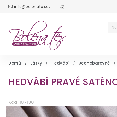
info@bolenatex.cz
DOMŮ
DÁRKOV
Měna
(CZK)
Přih
Domů
/
Látky
/
Hedvábí
/
Jednobarevné
/
HEDVÁBÍ PRAVÉ SATÉN
Kód:
107130