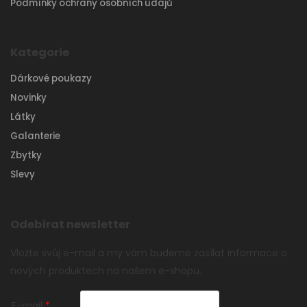
Podmínky ochrany osobních údajů
Kategorie
Dárkové poukazy
Novinky
Látky
Galanterie
Zbytky
Slevy
Odebírat newsletter
Vložte svůj e-mail a my vám budeme zasílat informace o
nových produktech na našem e-shopu.
E-mail