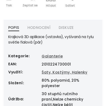
Tisk
Zeptat se
Hlídat
Sdílet
POPIS
HODNOCENÍ
DISKUZE
Krajková 3D aplikace (vstavka), vyšívaná na tylu
světle fialová (pár)
Kategorie
:
Galanterie
EAN
:
2010224730001
Využití
:
Šaty, Kostýmy, Halenky
80% polyamid, 20%
Složení
:
polyester
30 stupňů ručního
Údržba
:
praní,Nelze chemicky
čistit,Nelze bělit