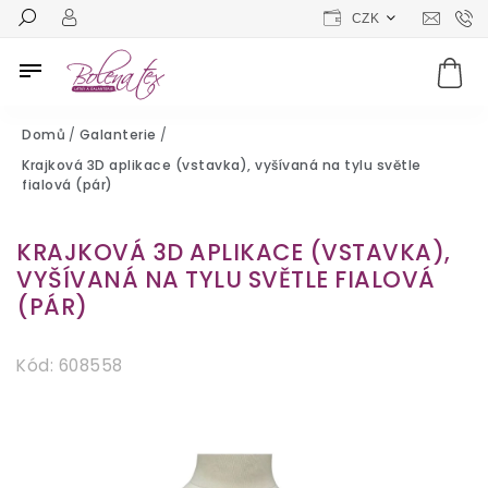
CZK
Domů
/
Galanterie
/
Krajková 3D aplikace (vstavka), vyšívaná na tylu světle
fialová (pár)
KRAJKOVÁ 3D APLIKACE (VSTAVKA),
VYŠÍVANÁ NA TYLU SVĚTLE FIALOVÁ
(PÁR)
Kód:
608558