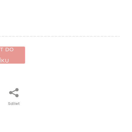
T DO
ÍKU
Sdílet