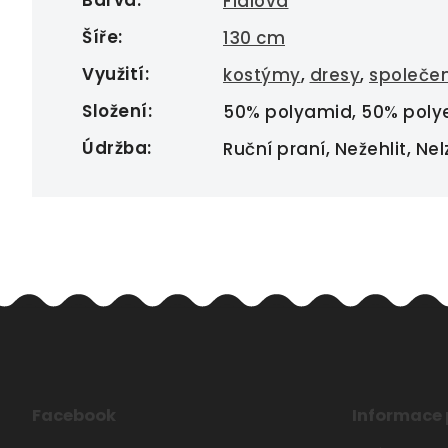
Barva
:
Fialová
Šíře
:
130 cm
Využití
:
kostýmy
,
dresy
,
společe
Složení
:
50% polyamid, 50% poly
Údržba
:
Ruční praní, Nežehlit, Nel
Facebook
Informace 