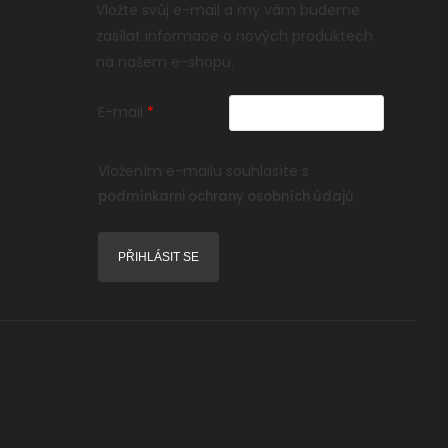
Vložte svůj e-mail a my vám budeme
zasílat informace o nových produktech
na našem e-shopu.
E-mail
Vložením e-mailu souhlasíte s
podmínkami ochrany osobních údajů
PŘIHLÁSIT SE