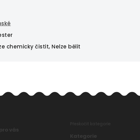
nské
ester
ze chemicky čistit, Nelze bělit
Přeskočit kategorie
pro vás
Kategorie