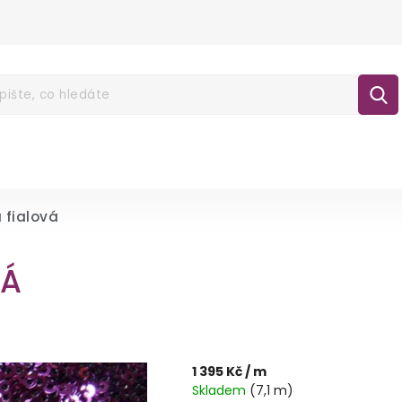
É POUKAZY
NOVINKY
LÁTKY
GALA
lášení
a fialová
VÁ
1 395 Kč
/ m
Skladem
(7,1 m)