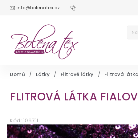
info@bolenatex.cz
DOMŮ
DÁRKOV
Měna
(CZK)
Přih
Domů
/
Látky
/
Flitrové látky
/
Flitrová látk
FLITROVÁ LÁTKA FIALO
Kód:
106711