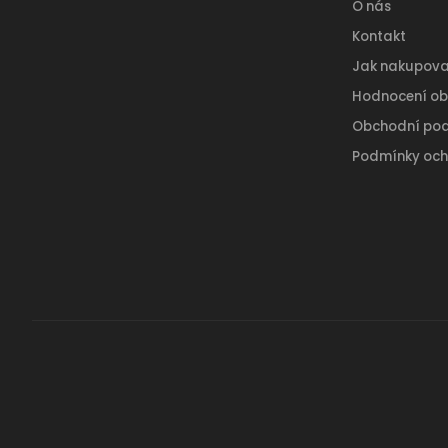
O nás
Kontakt
Jak nakupova
Hodnocení o
Obchodní po
Podmínky och