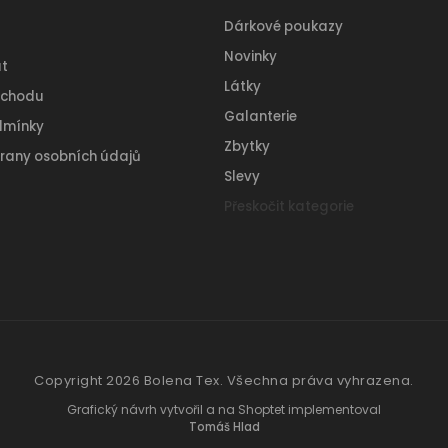
Dárkové poukazy
Novinky
t
Látky
bchodu
Galanterie
dmínky
Zbytky
rany osobních údajů
Slevy
Přeskočit kategorie
Copyright 2026
Bolena Tex
. Všechna práva vyhrazena.
Grafický návrh vytvořil a na Shoptet implementoval
Tomáš Hlad