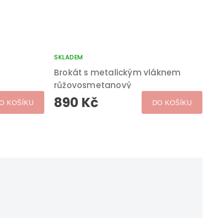
SKLADEM
Brokát s metalickým vláknem
růžovosmetanový
890 Kč
O KOŠÍKU
DO KOŠÍKU