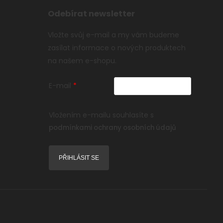
Odebírat newsletter
Vložte svůj e-mail a my vám budeme
zasílat informace o nových produktech
na našem e-shopu.
E-mail
Vložením e-mailu souhlasíte s
podmínkami ochrany osobních údajů
PŘIHLÁSIT SE