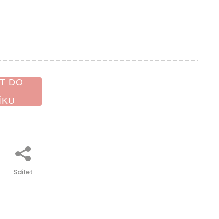
T DO
ÍKU
Sdílet