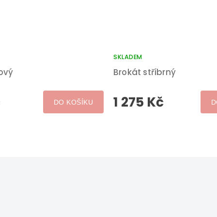
SKLADEM
žový
Brokát stříbrný
č
1 275 Kč
DO KOŠÍKU
D