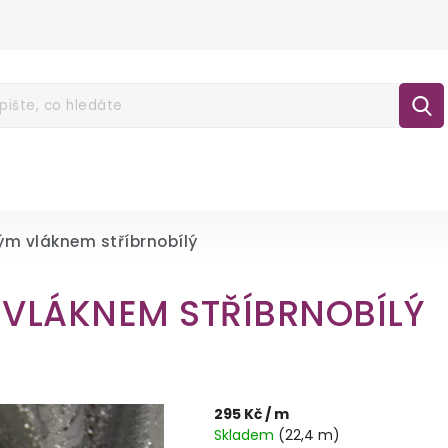
É POUKAZY
NOVINKY
LÁTKY
GALA
lášení
ým vláknem stříbrnobílý
 VLÁKNEM STŘÍBRNOBÍLÝ
295 Kč
/ m
Skladem
(22,4 m)