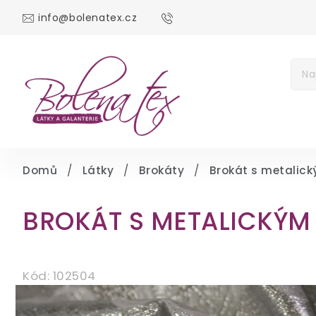
info@bolenatex.cz
DOMŮ
DÁRKOV
Měna
(CZK)
Přih
Domů
/
Látky
/
Brokáty
/
Brokát s metalick
BROKÁT S METALICKÝM
Kód:
102504