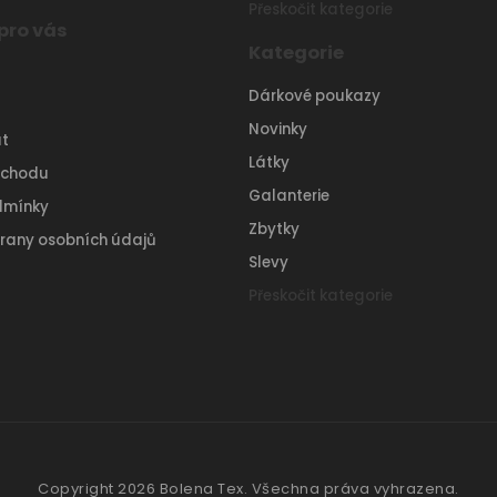
Přeskočit kategorie
pro vás
Kategorie
Dárkové poukazy
Novinky
t
Látky
bchodu
Galanterie
dmínky
Zbytky
rany osobních údajů
Slevy
Přeskočit kategorie
Copyright 2026
Bolena Tex
. Všechna práva vyhrazena.