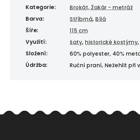
Kategorie
:
Brokát, Žakár - metráž
Barva
:
Stříbrná
,
Bílá
Šíře
:
115 cm
Využití
:
šaty
,
historické kostýmy
Složení
:
60% polyester, 40% meta
Údržba
:
Ruční praní, Nežehlit při