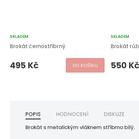
SKLADEM
SKLADEM
Brokát černostříbrný
Brokát rů
495 Kč
550 K
DO KOŠÍKU
POPIS
HODNOCENÍ
DISKUZE
Brokát s metalickým vláknem stříbrno bílý.