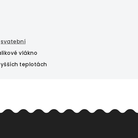
,
svatební
likové vlákno
 vyšších teplotách